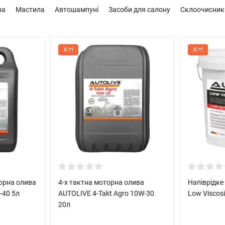
ва
Мастила
Автошампуні
Засоби для салону
Склоочисник
Хіт!
Хіт!
орна олива
4-х тактна моторна олива
Напіврідке
-40 5л
AUTOLIVE 4-Takt Agro 10W-30
Low Viscosi
20л