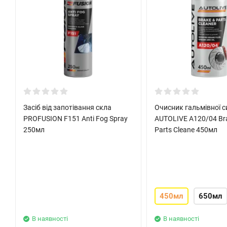
Засіб від запотівання скла
Очисник гальмівної с
PROFUSION F151 Anti Fog Spray
AUTOLIVE A120/04 Br
250мл
Parts Cleane 450мл
450мл
650мл
В наявності
В наявності