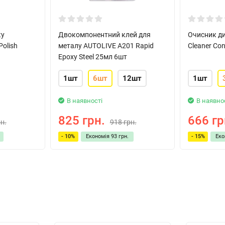
ку
Двокомпонентний клей для
Очисник ди
olish
металу AUTOLIVE A201 Rapid
Cleaner Co
Epoxy Steel 25мл 6шт
1шт
6шт
12шт
1шт
В наявності
В наявно
825 грн.
666 гр
н.
918 грн.
- 10%
Економія
93 грн.
- 15%
Ек