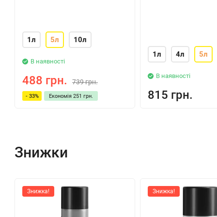
1л
5л
10л
1л
4л
5л
В наявності
В наявності
488 грн.
739 грн.
815 грн.
- 33%
Економія
251 грн.
Знижки
Знижка!
Знижка!