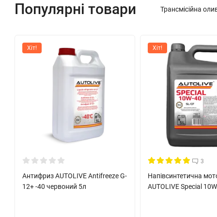
Популярні товари
Трансмісійна оли
Хіт!
Хіт!
3
Антифриз AUTOLIVE Antifreeze G-
Напівсинтетична мот
12+ -40 червоний 5л
AUTOLIVE Special 10W