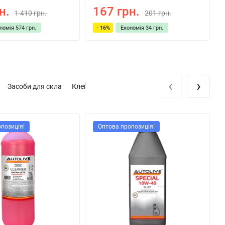
н.
167 грн.
1 410 грн.
201 грн.
ономія
574 грн.
- 16%
Економія
34 грн.
‹
›
Засоби для скла
Клеї
позиція!
Оптова пропозиція!