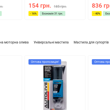
154 грн.
836 гр
н.
185 грн.
- 16%
Економія
31 грн.
- 40%
Ек
на моторна олива
Універсальні мастила
Мастила для супортів
Оптова пропозиція!
Оптова про