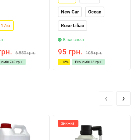
New Car
Ocean
17кг
Rose Liliac
сті
В наявності
грн.
95 грн.
6 850 грн.
108 грн.
ономія
742 грн.
- 12%
Економія
13 грн.
‹
›
Знижка!