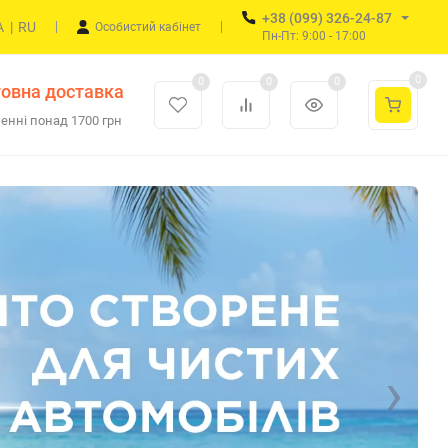
+38 (099) 326-24-87
A
|
RU
Особистий кабінет
Пн-Пт: 9:00 - 17:00
0
0
0
0
овна доставка
енні понад 1700 грн
›