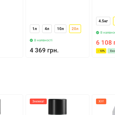
4.5кг
1л
4л
10л
20л
В наявно
В наявності
6 108 
4 369 грн.
- 10%
Ек
Знижка!
Хіт!