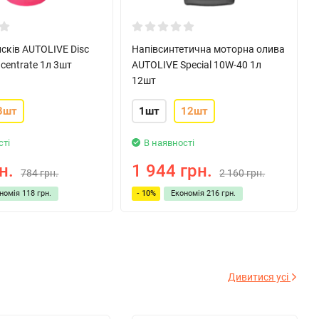
сків AUTOLIVE Disc
Напівсинтетична моторна олива
ncentrate 1л 3шт
AUTOLIVE Special 10W-40 1л
12шт
3шт
1шт
12шт
сті
В наявності
н.
1 944 грн.
784 грн.
2 160 грн.
ономія
118 грн.
- 10%
Економія
216 грн.
Дивитися усі