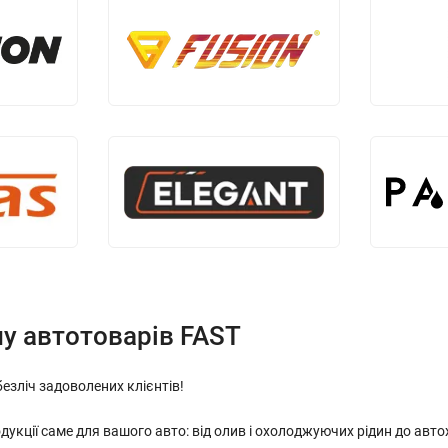
ну автотоварів FAST
безліч задоволених клієнтів!
ції саме для вашого авто: від олив і охолоджуючих рідин до автохі