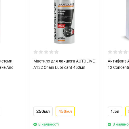
истеми
Мастило для ланцюга AUTOLIVE
Антифриз A
ake And
A132 Chain Lubricant 450мл
12 Concent
250мл
450мл
1.5л
В наявності
В наявно