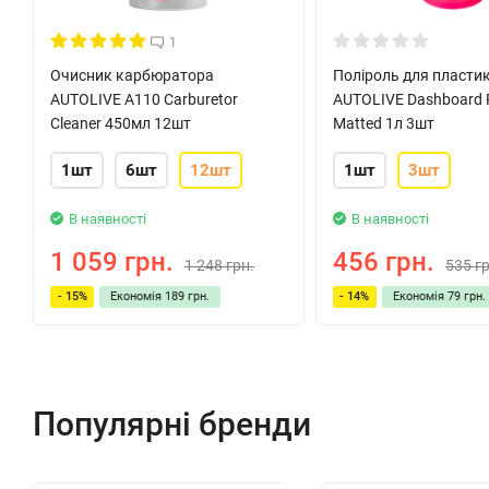
1
Очисник карбюратора
Поліроль для пласти
AUTOLIVE A110 Carburetor
AUTOLIVE Dashboard P
Cleaner 450мл 12шт
Matted 1л 3шт
1шт
6шт
12шт
1шт
3шт
В наявності
В наявності
1 059 грн.
456 грн.
1 248 грн.
535 гр
- 15%
Економія
189 грн.
- 14%
Економія
79 грн.
Популярні бренди