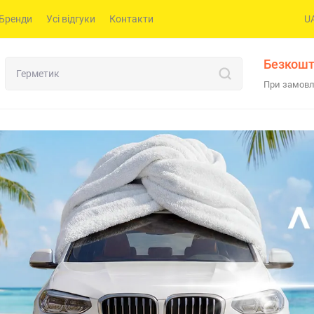
Бренди
Усі відгуки
Контакти
U
Безкошт
При замовл