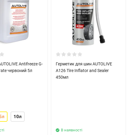
UTOLIVE Antifreeze G-
Герметик для шин AUTOLIVE
rate червоний 5л
A126 Tire Inflator and Sealer
450мл
5л
10л
сті
В наявності