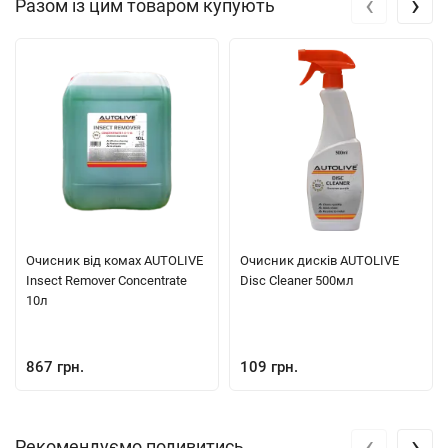
‹
›
Разом із цим товаром купують
Очисник від комах AUTOLIVE
Очисник дисків AUTOLIVE
Insect Remover Concentrate
Disc Cleaner 500мл
10л
867 грн.
109 грн.
‹
›
Рекомендуємо подивитись