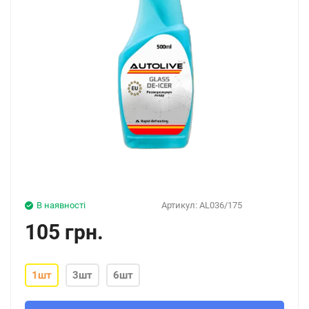
В наявності
Артикул:
AL036/175
105 грн.
1шт
3шт
6шт