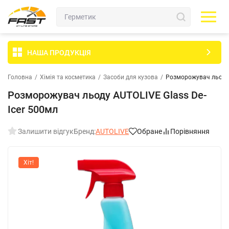
НАША ПРОДУКЦІЯ
Головна
/
Хімія та косметика
/
Засоби для кузова
/
Розморожувач льоду 
Розморожувач льоду AUTOLIVE Glass De-
Icer 500мл
Залишити відгук
Бренд:
AUTOLIVE
Обране
Порівняння
Хіт!