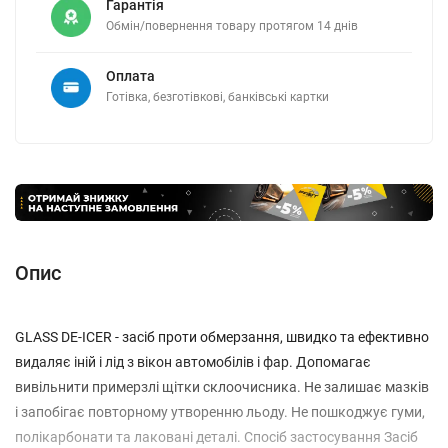
Гарантія
Обмін/повернення товару протягом 14 днів
Оплата
Готівка, безготівкові, банківські картки
Опис
GLASS DE-ICER - засіб проти обмерзання, швидко та ефективно
видаляє іній і лід з вікон автомобілів і фар. Допомагає
вивільнити примерзлі щітки склоочисника. Не залишає мазків
і запобігає повторному утворенню льоду. Не пошкоджує гуми,
полікарбонати та лаковані деталі. Спосіб застосування Засіб