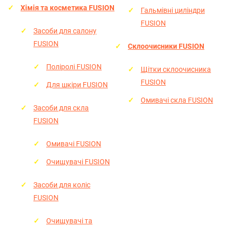
Хімія та косметика FUSION
Гальмівні циліндри
FUSION
Засоби для салону
FUSION
Склоочисники FUSION
Поліролі FUSION
Щітки склоочисника
FUSION
Для шкіри FUSION
Омивачі скла FUSION
Засоби для скла
FUSION
Омивачі FUSION
Очищувачі FUSION
Засоби для коліс
FUSION
Очищувачі та