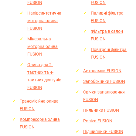
FUSION
FUSION
Напівсинтетична
Паливні фільтра
моторна олива
FUSION
FUSION
Фільтра в салон
Мінеральна
FUSION
моторна олива
Повітряні фільтра
FUSION
FUSION
Олива для 2-
Автолампи FUSION
тактних та 4-
тактних двигунів
Запобіжники FUSION
FUSION
Cвічки запалювання
FUSION
Трансмісійна олива
FUSION
Пильники FUSION
Компресорна олива
Роліки FUSION
FUSION
Підшипники FUSION