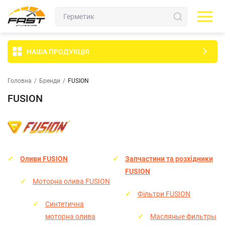
НАША ПРОДУКЦІЯ
Головна
/
Бренди
/
FUSION
FUSION
Оливи FUSION
Запчастини та розхідники
FUSION
Моторна олива FUSION
Фільтри FUSION
Синтетична
моторна олива
Масляные фильтры