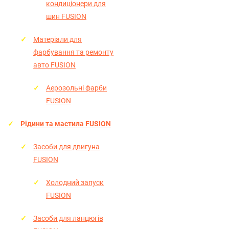
кондиціонери для
шин FUSION
Матеріали для
фарбування та ремонту
авто FUSION
Аерозольні фарби
FUSION
Рідини та мастила FUSION
Засоби для двигуна
FUSION
Холодний запуск
FUSION
Засоби для ланцюгів