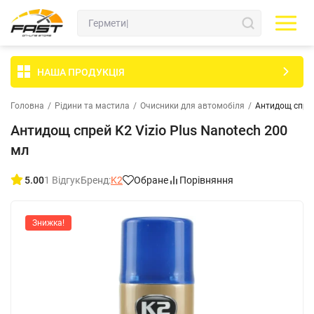
НАША ПРОДУКЦІЯ
Головна
/
Рідини та мастила
/
Очисники для автомобіля
/
Антидощ спрей
Антидощ спрей K2 Vizio Plus Nanotech 200
мл
5.00
1 Відгук
Бренд:
K2
Обране
Порівняння
Знижка!