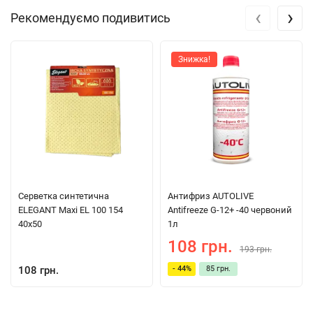
‹
›
Рекомендуємо подивитись
Знижка!
Серветка синтетична
Антифриз AUTOLIVE
ELEGANT Maxi EL 100 154
Antifreeze G-12+ -40 червоний
40x50
1л
108 грн.
193 грн.
108 грн.
- 44%
85 грн.