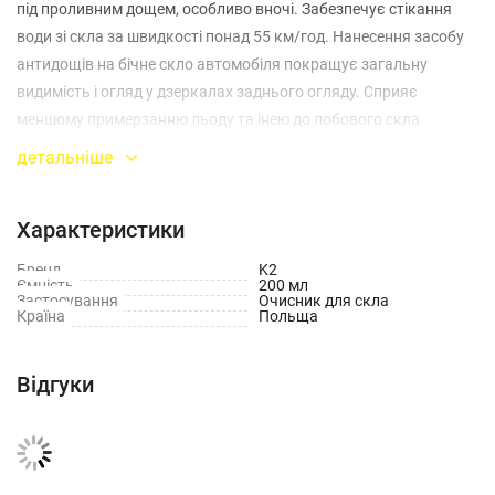
під проливним дощем, особливо вночі. Забезпечує стікання
води зі скла за швидкості понад 55 км/год. Нанесення засобу
антидощів на бічне скло автомобіля покращує загальну
видимість і огляд у дзеркалах заднього огляду. Сприяє
меншому примерзанню льоду та інею до лобового скла
автомобіля.
детальніше
Попередня підготовка
: перед використанням необхідно
ретельно вимити та висушити скло.
Характеристики
Бренд
K2
Застосування
: наносити антидощ круговими рухами на
Ємність
200 мл
Застосування
Очисник для скла
половину скла за один підхід, використовуючи серветку з
Країна
Польща
мікрофібри. За допомогою чистої серветки видалити залишки
зі скла, рухаючись круговими рухами знизу вгору. Треба
Відгуки
врахувати, що використання двірників прискорює знос плівки.