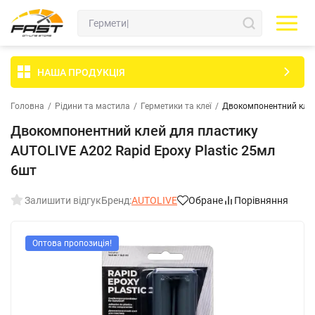
НАША ПРОДУКЦІЯ
Головна
/
Рідини та мастила
/
Герметики та клеї
/
Двокомпонентний клей 
Двокомпонентний клей для пластику
AUTOLIVE A202 Rapid Epoxy Plastic 25мл
6шт
Залишити відгук
Бренд:
AUTOLIVE
Обране
Порівняння
Оптова пропозиція!