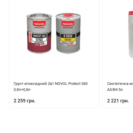
Грунт епоксидний 2в1 NOVOL Protect 360
Синтетична м
0,8л+0,8л
A3/B4 5л
2 259 грн.
2 221 грн.