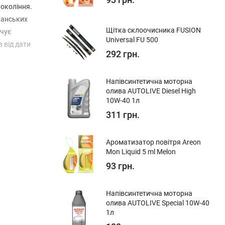
покоління.
канських
Щітка склоочисника FUSION
ечує
Universal FU 500
 від дати
292 грн.
Напівсинтетична моторна
олива AUTOLIVE Diesel High
10W-40 1л
311 грн.
Ароматизатор повітря Areon
Mon Liquid 5 ml Melon
93 грн.
Напівсинтетична моторна
олива AUTOLIVE Special 10W-40
1л