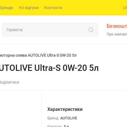
Бренди
Усі відгуки
Контакти
U
Безкошт
При замовл
моторна олива AUTOLIVE Ultra-S 0W-20 5л
TOLIVE Ultra-S 0W-20 5л
Поділитися
Характеристики
Бренд:
AUTOLIVE
Ємність:
5 л