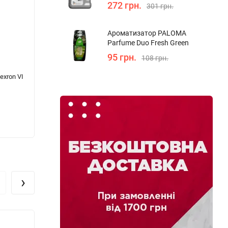
272 грн.
301 грн.
Ароматизатор PALOMA
Parfume Duo Fresh Green
95 грн.
108 грн.
exron VI
Трансмісійна олива AUTOLIVE ATF VI 20л
Мінер
Univer
6 612 грн.
1 288
›