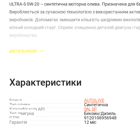
ULTRA-S 0W-20 – синтетична моторна олива. Призначена для бе
Виробляється за сучасною технологією з використанням актив
виробників. Допомагає зменшити кількість шкідливих вихлопів
м'який холодний старт. Сприяє очищенню деталей двигуна і гара
виробництва.
детальніше
Характеристики
Бренд
AUTOLIVE
Тип оливи
Синтетична
Класифікація API
SN
,
SP
Тип двигуна
Бензин/Дизель
GTIN
9120106956948
Гарантія
12 міс