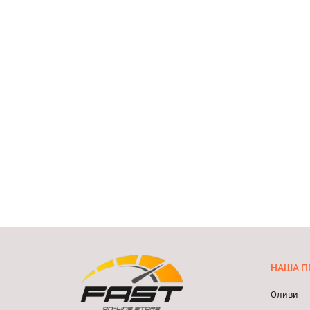
НАША П
Оливи