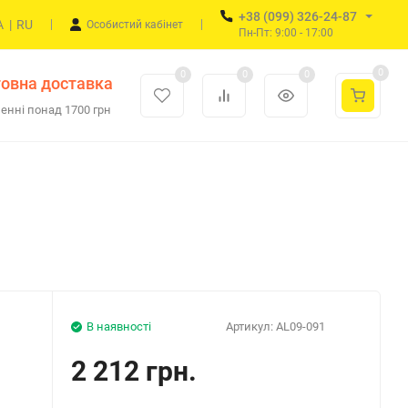
+38 (099) 326-24-87
A
|
RU
Особистий кабінет
Пн-Пт: 9:00 - 17:00
0
0
0
0
овна доставка
енні понад 1700 грн
В наявності
Артикул:
AL09-091
2 212 грн.