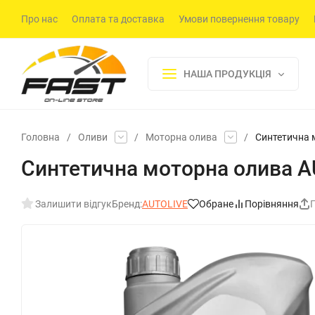
Про нас
Оплата та доставка
Умови повернення товару
НАША ПРОДУКЦІЯ
Головна
/
Оливи
/
Моторна олива
/
Синтетична 
Синтетична моторна олива AU
Залишити відгук
Бренд:
AUTOLIVE
Обране
Порівняння