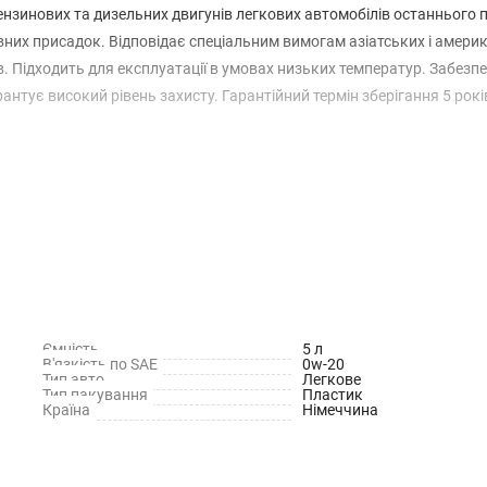
нзинових та дизельних двигунів легкових автомобілів останнього 
них присадок. Відповідає спеціальним вимогам азіатських і амери
. Підходить для експлуатації в умовах низьких температур. Забезп
нтує високий рівень захисту. Гарантійний термін зберігання 5 років
Ємність
5 л
В'язкість по SAE
0w-20
Тип авто
Легкове
Тип пакування
Пластик
Країна
Німеччина