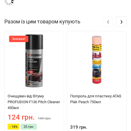
‹
›
Разом із цим товаром купують
Знижка!
Очищувач від бітуму
Поліроль для пластику ATAS
PROFUSION F136 Pitch Cleaner
Plak Peach 750мл
450мл
124 грн.
149 грн.
319 грн.
- 16%
25 грн.