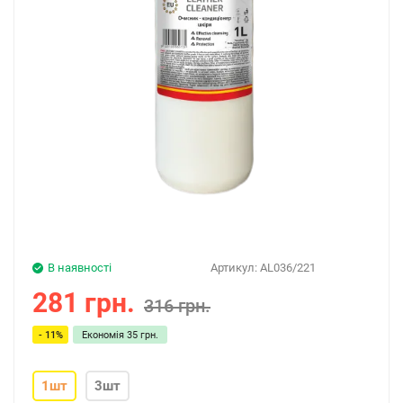
В наявності
Артикул:
AL036/221
281 грн.
316 грн.
- 11%
Економія
35 грн.
1шт
3шт