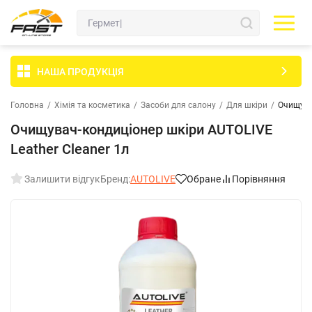
НАША ПРОДУКЦІЯ
Головна
/
Хімія та косметика
/
Засоби для салону
/
Для шкіри
/
Очищува
Очищувач-кондиціонер шкіри AUTOLIVE
Leather Cleaner 1л
Залишити відгук
Бренд:
AUTOLIVE
Обране
Порівняння