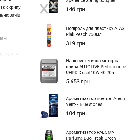
Xperience Spring bouquet
гає скрипу
146 грн.
ільнювачів
Поліроль для пластику ATAS
Plak Peach 750мл
нням
319 грн.
°С. УВАГА!
Напівсинтетична моторна
овністю
олива AUTOLIVE Performance
погіршенні
UHPD Diesel 10W-40​ 20л
5 653 грн.
Ароматизатор повітря Areon
Vent-7 Blue stones
104 грн.
Ароматизатор PALOMA
Parfume Duo Fresh Green