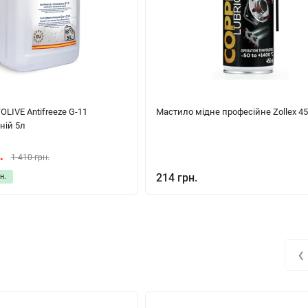
LIVE Antifreeze G-11
Мастило мідне професійне Zollex 4
ній 5л
.
1 410 грн.
214 грн.
н.
‹