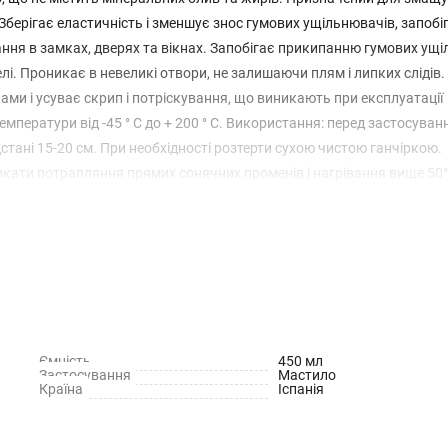
 Зберігає еластичність і зменшує знос гумових ущільнювачів, запобі
ання в замках, дверях та вікнах. Запобігає прикипанню гумових ущ
і. Проникає в невеликі отвори, не залишаючи плям і липких слідів.
ми і усуває скрип і потріскування, що виникають при експлуатації
мператури від -45 ° C до + 200 ° C. Використання: перед застосува
стані 15-20 см. При необхідності розтерти сухою чистою ганчіркою.
никати потрапляння прямих сонячних променів і нагрівання вище 50
лизу відкритого вогню і місць іскроутворення. Перед утилізацією п
криті ділянки тіла, очей. Може викликати подразнення шкіри. При 
 до лікаря. Не вдихати. Берегти від дітей!
Ємність
450 мл
Застосування
Мастило
Країна
Іспанія