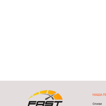
НАША П
Оливи