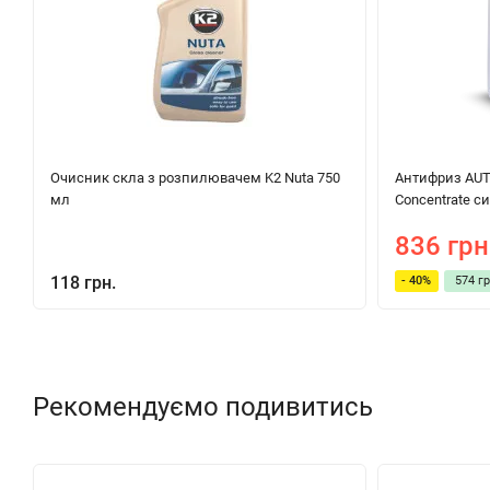
Очисник скла з розпилювачем K2 Nuta 750
Антифриз AUTO
мл
Concentrate си
836 грн
118 грн.
- 40%
574 гр
Рекомендуємо подивитись