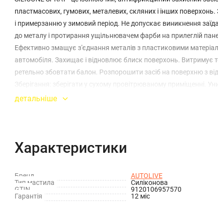
пластмасових, гумових, металевих, скляних і інших поверхонь.
і примерзанню у зимовий період. Не допускає виникнення заїд
до металу і протирання ущільнювачем фарби на прилеглій панел
Ефективно змащує з'єднання металів з пластиковими матеріала
автомобіля. Захищає і відновлює блиск поверхонь. Витримує те
ретельно збовтати балон. Розпорошити засіб на поверхню з від
Зберігання: зберігати у сухому провітрюваному приміщенні. У
Аерозоль! Легкозаймисте! Вибухонебезпечне! Не розпиляти поб
детальніше
спорожнити ємність. Уникати потрапляння вмісту балону на від
самопочуття під час використання продукту, негайно звернутися
Характеристики
Бренд
AUTOLIVE
Тип мастила
Силіконова
GTIN
9120106957570
Гарантія
12 міс