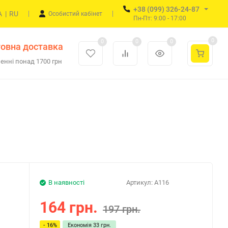
+38 (099) 326-24-87
A
|
RU
Особистий кабінет
Пн-Пт: 9:00 - 17:00
0
0
0
0
овна доставка
енні понад 1700 грн
В наявності
Артикул:
A116
164 грн.
197 грн.
- 16%
Економія
33 грн.