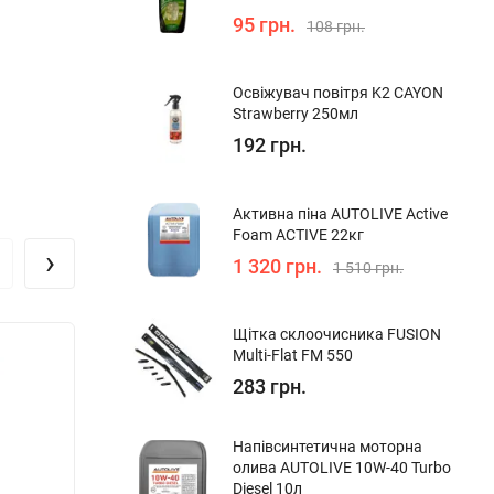
95 грн.
108 грн.
Освіжувач повітря K2 CAYON
Strawberry 250мл
192 грн.
Активна піна AUTOLIVE Active
Foam ACTIVE 22кг
›
1 320 грн.
1 510 грн.
Щітка склоочисника FUSION
Знижка!
Multi-Flat FM 550
283 грн.
Напівсинтетична моторна
олива AUTOLIVE 10W-40 Turbo
Diesel 10л