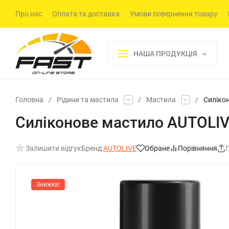
Про нас
Оплата та доставка
Умови повернення товару
НАША ПРОДУКЦІЯ
Головна
/
Рідини та мастила
/
Мастила
/
Силікон
Силіконове мастило AUTOLIVE
Залишити відгук
Бренд:
AUTOLIVE
Обране
Порівняння
Знижка!