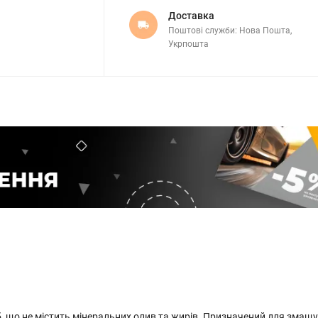
Доставка
Поштові служби: Нова Пошта,
Укрпошта
б, що не містить мінеральних олив та жирів. Призначений для змащ