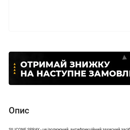
Опис
SILICONE SPRAY - це ізолюючий, антифрикційний захисний засі