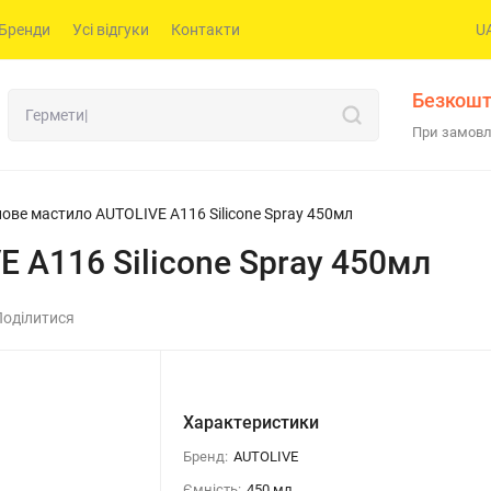
Бренди
Усі відгуки
Контакти
U
Безкошт
При замовл
ове мастило AUTOLIVE A116 Silicone Spray 450мл
 A116 Silicone Spray 450мл
Поділитися
Характеристики
Бренд:
AUTOLIVE
Ємність:
450 мл