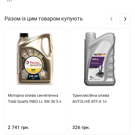
не допускає корозії, іржі та кавітаційних проявів.
‹
›
Разом із цим товаром купують
Моторна олива синтетична
Трансмісійна олива
Total Quartz INEO LL 5W-30 5 л
AUTOLIVE ATF-A 1л
2 741 грн.
326 грн.