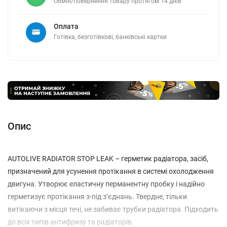
Обмін/повернення товару протягом 14 днів
Оплата
Готівка, безготівкові, банківські картки
Опис
AUTOLIVE RADIATOR STOP LEAK – герметик радіатора, засіб,
призначений для усунення протікання в системі охолодження
двигуна. Утворює еластичну перманентну пробку і надійно
герметизує протікання з-під з’єднань. Твердне, тільки
витікаючи з місця течі, не забиває трубки радіатора. Підходить
до всіх типів антифризу та радіаторів.