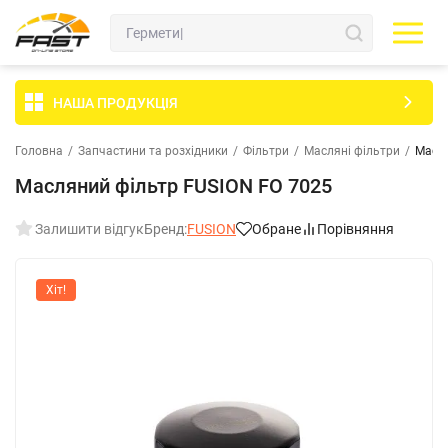
НАША ПРОДУКЦІЯ
Головна
/
Запчастини та розхідники
/
Фільтри
/
Масляні фільтри
/
Масля
Масляний фільтр FUSION FO 7025
Залишити відгук
Бренд:
FUSION
Обране
Порівняння
Хіт!