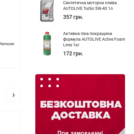
Синтетична моторна олива
AUTOLIVE Turbo 5W-40 1л
357 грн.
Активна піна покращена
формула AUTOLIVE Active Foam
 Remover
Шпатлівка універсальна поліефірна NOVOL
Грунт 
Lime 1кг
0,5 кг
(Білий
172 грн.
314 грн.
1 173
›