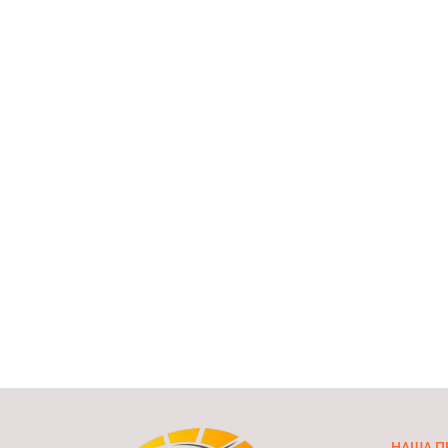
НАША П