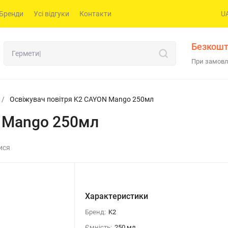
Бренди
Усі відгуки
Контакти
U
Безкошт
При замовл
/
Освіжувач повітря K2 CAYON Mango 250мл
N Mango 250мл
ися
Характеристики
Бренд:
K2
Ємність:
250 мл