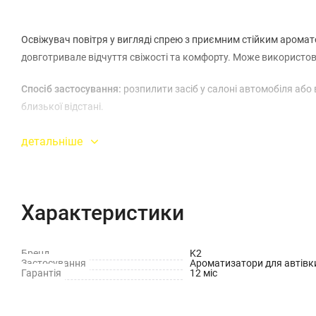
Освіжувач повітря у вигляді спрею з приємним стійким аромат
довготривале відчуття свіжості та комфорту. Може використов
Спосіб застосування:
розпилити засіб у салоні автомобіля або 
близької відстані.
детальніше
Характеристики
Бренд
K2
Застосування
Ароматизатори для автівк
Гарантія
12 міс