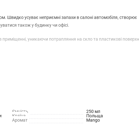
ом. Швидко усуває неприємні запахи в салоні автомобіля, створює
уватися також у будинку чи офісі.
в приміщенні, уникаючи потрапляння на скло та пластикові поверхн
Ємність
250 мл
и
Країна
Польща
Аромат
Mango