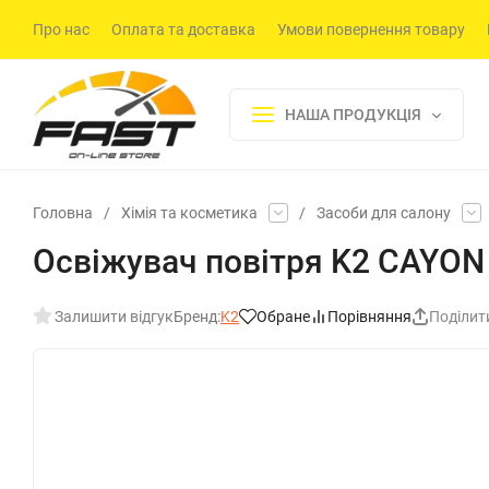
Про нас
Оплата та доставка
Умови повернення товару
НАША ПРОДУКЦІЯ
Головна
/
Хімія та косметика
/
Засоби для салону
Освіжувач повітря K2 CAYO
Залишити відгук
Бренд:
K2
Обране
Порівняння
Поділит