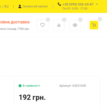
+38 (099) 326-24-87
A
|
RU
Особистий кабінет
Пн-Пт: 9:00 - 17:00
0
0
0
0
овна доставка
енні понад 1700 грн
В наявності
Артикул:
K4231650
192 грн.