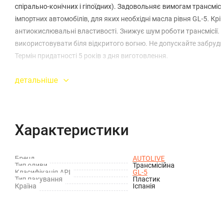
спірально-конічних і гіпоїдних). Задовольняє вимогам трансм
імпортних автомобілів, для яких необхідні масла рівня GL-5. К
антиокислювальні властивості. Знижує шум роботи трансмісії
використовувати біля відкритого вогню. Не допускайте забру
Термін придатності 5 років з дня виготовлення.
детальніше
Характеристики
Бренд
AUTOLIVE
Тип оливи
Трансмісійна
Класифікація API
GL-5
Тип пакування
Пластик
Країна
Іспанія