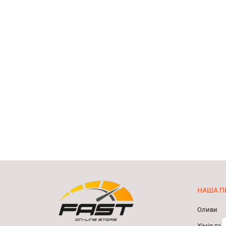
НАША П
Оливи
Хімія та