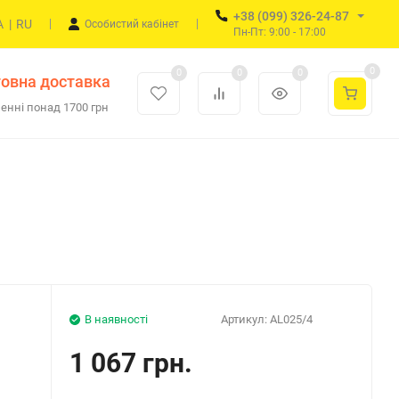
+38 (099) 326-24-87
A
|
RU
Особистий кабінет
Пн-Пт: 9:00 - 17:00
0
0
0
0
овна доставка
енні понад 1700 грн
В наявності
Артикул:
AL025/4
1 067 грн.