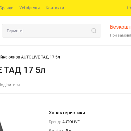
Бренди
Усі відгуки
Контакти
U
Безкошт
При замовл
ійна олива AUTOLIVE ТАД 17 5л
E ТАД 17 5л
Поділитися
Характеристики
Бренд:
AUTOLIVE
Ємність:
5 л