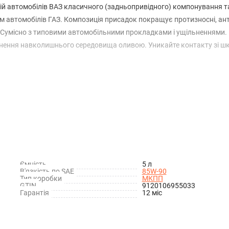
ісій автомобілів ВАЗ класичного (задньопривідного) компонування т
рім автомобілів ГАЗ. Композиція присадок покращує протизносні, ант
. Сумісно з типовими автомобільними прокладками і ущільненнями.
днення навколишнього середовища оливою. Уникайте контакту зі ш
Ємність
5 л
В'язкість по SAE
85W-90
Тип коробки
МКПП
GTIN
9120106955033
Гарантія
12 міс