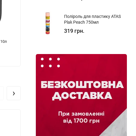
Поліроль для пластику ATAS
Plak Peach 750мл
319 грн.
 10л
Синтетична моторна олива AUTOLIVE
Синтет
Premium Ultra 5W-30 5л
5W-40
1 975 грн.
639 г
›
Хіт!