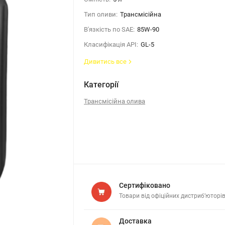
Тип оливи:
Трансмісійна
В'язкість по SAE:
85W-90
Класифікація API:
GL-5
Дивитись все
Категорії
Трансмісійна олива
Сертифіковано
Товари від офіційних дистриб’юторі
Доставка