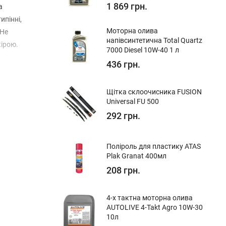
1 869 грн.
а
ипінні,
Моторна олива
 Не
напівсинтетична Total Quartz
кірою.
7000 Diesel 10W-40 1 л
436 грн.
Щітка склоочисника FUSION
Universal FU 500
292 грн.
Поліроль для пластику ATAS
Plak Granat 400мл
208 грн.
4-х тактна моторна олива
AUTOLIVE 4-Takt Agro 10W-30
10л