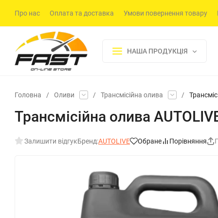
Про нас
Оплата та доставка
Умови повернення товару
НАША ПРОДУКЦІЯ
Головна
/
Оливи
/
Трансмісійна олива
/
Трансміс
Трансмісійна олива AUTOLIV
Залишити відгук
Бренд:
AUTOLIVE
Обране
Порівняння