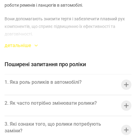
роботи ременів і ланцюгів в автомобілі.
Вони допомагають знизити тертя і забезпечити плавний рух
компонентів, що сприяє підвищенню їх ефективності та
довговічності.
детальніше
Наші роліки мають високу міцність і стійкість до зносу, що
забезпечує надійну і тривалу роботу вашого автомобіля.
Поширені запитання про роліки
Використання якісних роликів дозволяє знизити витрати на
обслуговування і ремонт, підвищуючи надійність і
1. Яка роль роликів в автомобілі?
довговічність автомобіля.
Роліки також допомагають зберегти правильне натягнення
2. Як часто потрібно змінювати ролики?
ременів і ланцюгів, запобігаючи їх прослизанню і зносу.
Оберіть ролики, які найкраще відповідають специфікаціям
3. Які ознаки того, що ролики потребують
вашого автомобіля, щоб забезпечити його ефективну і надійну
заміни?
роботу.