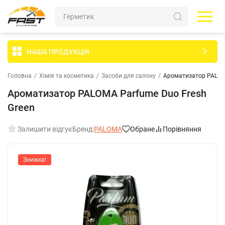
НАША ПРОДУКЦІЯ
Головна
/
Хімія та косметика
/
Засоби для салону
/
Ароматизатор PALOMA
Ароматизатор PALOMA Parfume Duo Fresh
Green
Залишити відгук
Бренд:
PALOMA
Обране
Порівняння
Знижка!