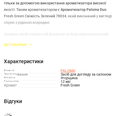
тільки за допомогою використання ароматизатора високої
якості. Таким ароматизатором є
Ароматизатор Paloma Duo
Fresh Green Свіжість Зелений 78034
, який виконаний у вигляді
спрею з рідиною всередині.
Завдяки своїй компактній формі він не буде відволікати водія
під час пересування, буде гармонійно виглядати в салоні авто і
детальніше
наповнювати його ванільним запахом Fresh Green.
Ароматизатор побудований на натуральній основі, у процесі
використання не викликає алергії та інших подразнень.
Характеристики
Бренд
PALOMA
Даний автомобільний ароматизатор має справедливим
Застосування
Засіб для догляду за салоном
Країна
Угорщина
співвідношенням високої якості і демократичною вартості, а
Гарантія
12 міс
так само зробить максимально комфортним і не напруженим
Аромат
Fresh Green
пересування в вашому автомобілі.
Відгуки
Особливості
:
Використання: Підвісні