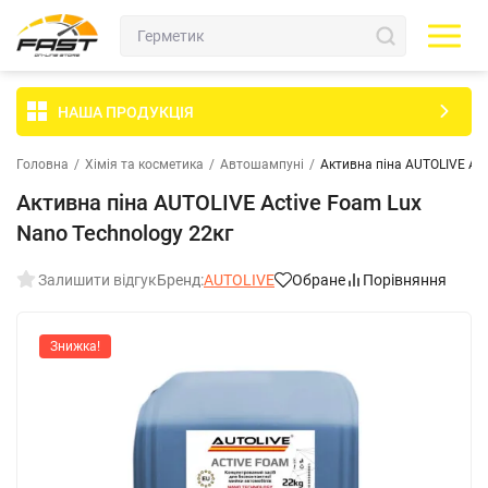
НАША ПРОДУКЦІЯ
Головна
/
Хімія та косметика
/
Автошампуні
/
Активна піна AUTOLIVE Act
Активна піна AUTOLIVE Active Foam Lux
Nano Technology 22кг
Залишити відгук
Бренд:
AUTOLIVE
Обране
Порівняння
Знижка!