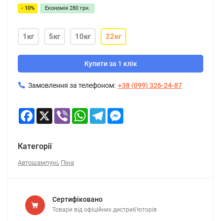
- 10%
Економія
280 грн.
1кг
5кг
10кг
22кг
Купити за 1 клік
Замовлення за телефоном:
+38 (099) 326-24-87
Facebook
X
Viber
WhatsApp
Telegram
Messenger
Категорії
,
Автошампуні
Піна
Сертифіковано
Товари від офіційних дистриб’юторів