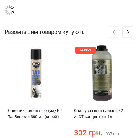
‹
›
Разом із цим товаром купують
Знижка!
Очисник залишків бітуму K2
Очищувач шин і дисків K2
Tar Remover 300 мл (спрей)
ALOT концентрат 1л
302 грн.
337 грн.