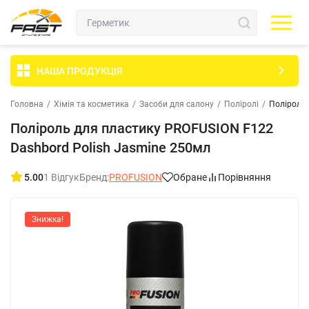
НАША ПРОДУКЦІЯ
Головна
/
Хімія та косметика
/
Засоби для салону
/
Поліролі
/
Поліроль 
Поліроль для пластику PROFUSION F122
Dashbord Polish Jasmine 250мл
5.00
1 Відгук
Бренд:
PROFUSION
Обране
Порівняння
Знижка!