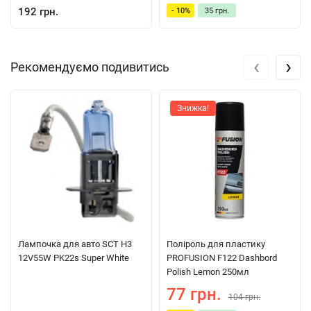
192 грн.
- 10%
35 грн.
‹
›
Рекомендуємо подивитись
Знижка!
Лампочка для авто SCT H3
Поліроль для пластику
12V55W PK22s Super White
PROFUSION F122 Dashbord
Polish Lemon 250мл
77 грн.
104 грн.