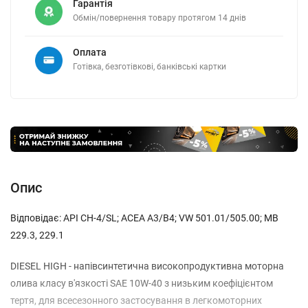
Гарантія
Обмін/повернення товару протягом 14 днів
Оплата
Готівка, безготівкові, банківські картки
Опис
Відповідає: API CH-4/SL; ACEA A3/B4; VW 501.01/505.00; MB
229.3, 229.1
DIESEL HIGH - напівсинтетична високопродуктивна моторна
олива класу в'язкості SAE 10W-40 з низьким коефіцієнтом
тертя, для всесезонного застосування в легкомоторних