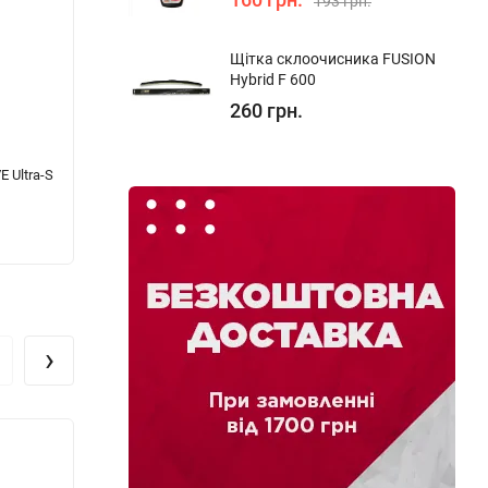
193 грн.
Щітка склоочисника FUSION
Hybrid F 600
260 грн.
 Ultra-S
Компресорна олива AUTOLIVE ISO-46 1л
Індуст
332 грн.
1 609
›