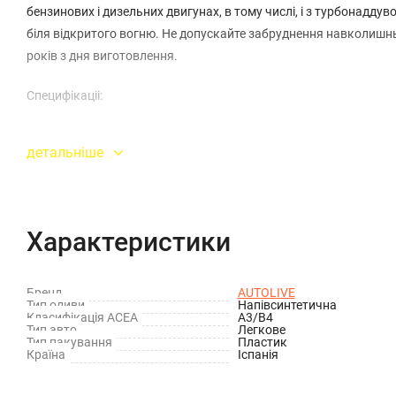
бензинових і дизельних двигунах, в тому числі, і з турбонад
біля відкритого вогню. Не допускайте забруднення навколишнь
років з дня виготовлення.
Специфікаціі:
MB 229.1/3/5; BMW LL-98; WV 502.00/505.00; RENAULT RN 071
детальніше
Характеристики
Бренд
AUTOLIVE
Тип оливи
Напівсинтетична
Класифікація ACEA
A3/B4
Тип авто
Легкове
Тип пакування
Пластик
Країна
Іспанія