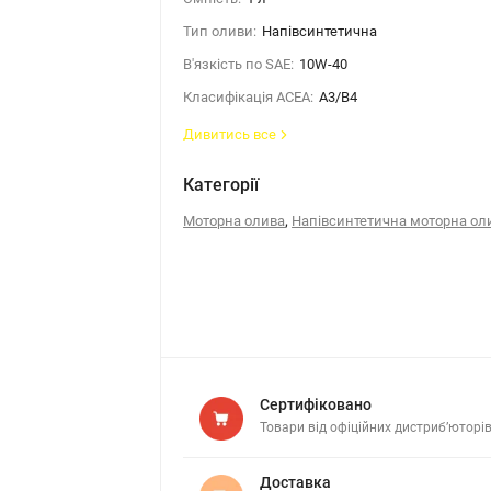
Тип оливи:
Напівсинтетична
В'язкість по SAE:
10W-40
Класифікація ACEA:
A3/B4
Дивитись все
Категорії
,
Моторна олива
Напівсинтетична моторна ол
Сертифіковано
Товари від офіційних дистриб’юторі
Доставка