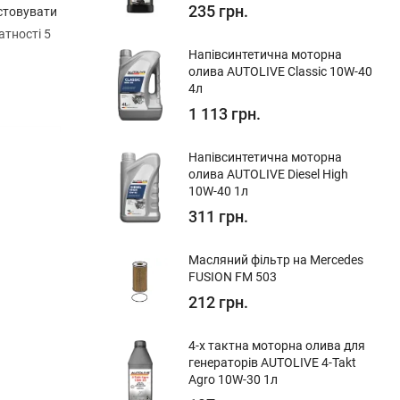
235 грн.
истовувати
атності 5
Напівсинтетична моторна
олива AUTOLIVE Classic 10W-40
4л
1 113 грн.
Напівсинтетична моторна
олива AUTOLIVE Diesel High
10W-40 1л
311 грн.
Масляний фільтр на Mercedes
FUSION FM 503
212 грн.
4-х тактна моторна олива для
генераторів AUTOLIVE 4-Takt
Agro 10W-30 1л