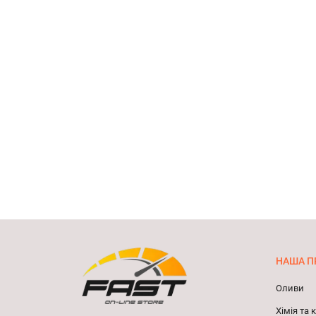
НАША П
Оливи
Хімія та