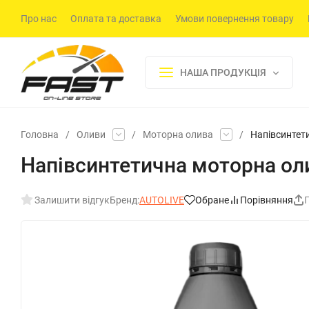
Про нас
Оплата та доставка
Умови повернення товару
НАША ПРОДУКЦІЯ
Головна
/
Оливи
/
Моторна олива
/
Напівсинтети
Напівсинтетична моторна оли
Залишити відгук
Бренд:
AUTOLIVE
Обране
Порівняння