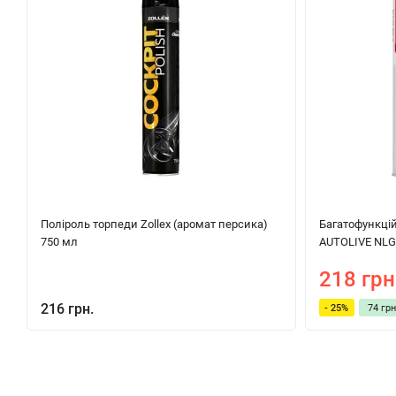
Поліроль торпеди Zollex (аромат персика)
Багатофункцій
750 мл
AUTOLIVE NLGI 
218 грн
216 грн.
- 25%
74 грн