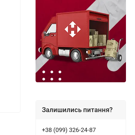
Поліроль торпеди Zollex (аромат лимона)
Транс
750 мл
216 грн.
217 г
Залишились питання?
+38 (099) 326-24-87