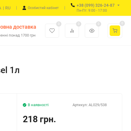
+38 (099) 326-24-87
A
|
RU
Особистий кабінет
Пн-Пт: 9:00 - 17:00
0
0
0
0
овна доставка
енні понад 1700 грн
el 1л
В наявності
Артикул:
AL029/538
218 грн.