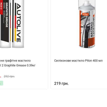
не графітне мастило
Силіконове мастило Piton 400 мл
2 Graphite Grease 0.39кг
.
292 грн.
219 грн.
.