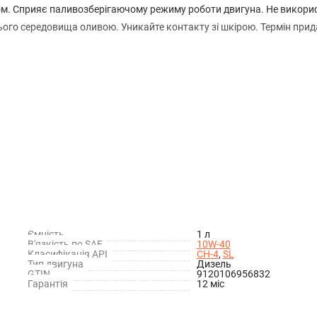
дувом. Cприяє паливозберігаючому режиму роботи двигуна. Не викор
ого середовища оливою. Уникайте контакту зі шкірою. Термін прид
0/0720; Opel; GM-LL-A/B-025
Ємність
1 л
В'язкість по SAE
10W-40
Класифікація API
CH-4
,
SL
Тип двигуна
Дизель
GTIN
9120106956832
Гарантія
12 міс