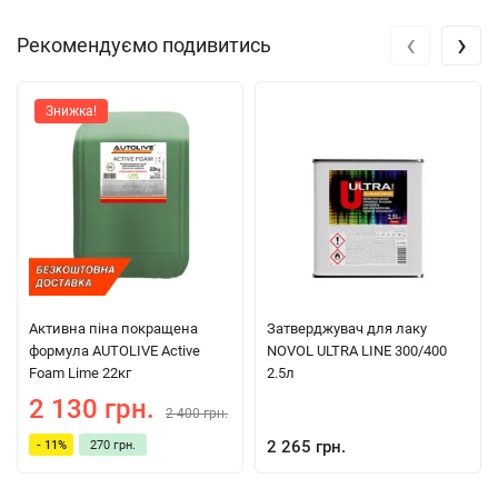
‹
›
Рекомендуємо подивитись
Знижка!
Активна піна покращена
Затверджувач для лаку
формула AUTOLIVE Active
NOVOL ULTRA LINE 300/400
Foam Lime 22кг
2.5л
2 130 грн.
2 400 грн.
2 265 грн.
- 11%
270 грн.