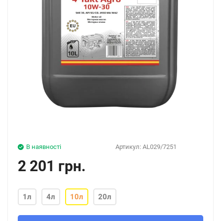
В наявності
Артикул:
AL029/7251
2 201 грн.
1л
4л
10л
20л