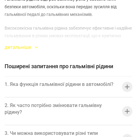
безпеки автомобіля, оскільки вона передає зусилля від
гальмівної педалі до гальмівних механізмів.
Високоякісна гальмівна рідина забезпечує ефективне і надійне
гальмування в різних умовах експлуатації, що є критично
важливим для безпеки водія і пасажирів.
детальніше
Наші гальмівні рідини мають високу температурну стабільність
і антикорозійні властивості, що дозволяє зберегти гальмівну
Поширені запитання про гальмівні рідини
систему у відмінному стані протягом тривалого часу.
1. Яка функція гальмівної рідини в автомобілі?
Використання якісних гальмівних рідин дозволяє запобігти
утворенню повітряних бульбашок, знизити ризик перегріву і
забезпечити надійну роботу гальмівної системи.
2. Як часто потрібно змінювати гальмівну
рідину?
Гальмівна рідина також допомагає зменшити витрати на
обслуговування і ремонт гальмівної системи, підвищуючи її
надійність і безпеку.
3. Чи можна використовувати різні типи