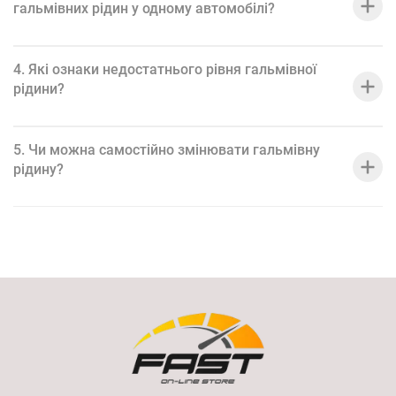
гальмівних рідин у одному автомобілі?
Оберіть гальмівну рідину, яка найкраще відповідає вашим
потребам, щоб забезпечити ефективне гальмування і безпеку
вашого автомобіля.
4. Які ознаки недостатнього рівня гальмівної
рідини?
5. Чи можна самостійно змінювати гальмівну
рідину?