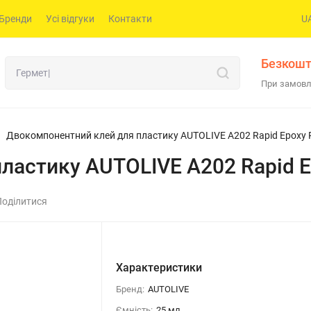
Бренди
Усі відгуки
Контакти
U
Безкошт
При замовл
Двокомпонентний клей для пластику AUTOLIVE A202 Rapid Epoxy P
астику AUTOLIVE A202 Rapid Ep
Поділитися
Характеристики
Бренд:
AUTOLIVE
Ємність:
25 мл