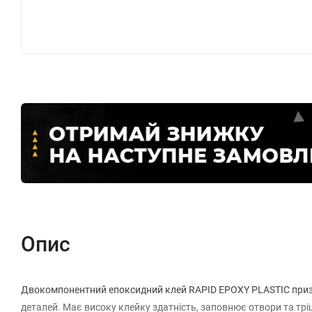
Опис
Двокомпонентний епоксидний клей RAPID EPOXY PLASTIC призн
деталей. Має високу клейку здатність, заповнює отвори та тр