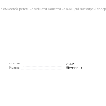
з ємностей, ретельно змішати, нанести на очищені, знежирені повер
Ємність
25 мл
Країна
Німеччина