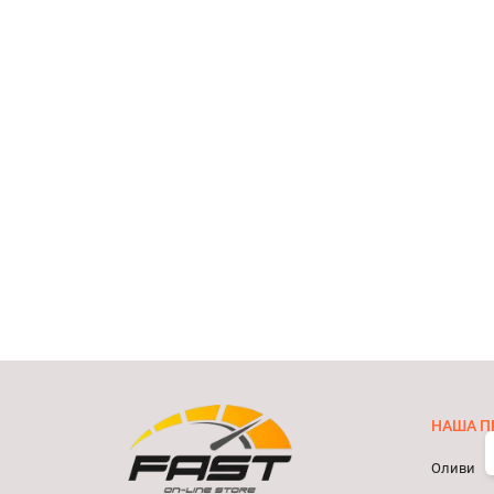
НАША П
Оливи