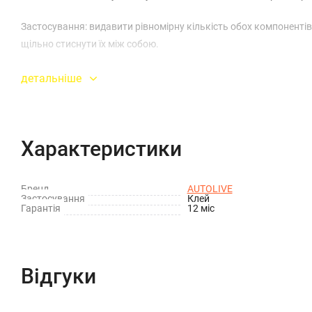
Застосування: видавити рівномірну кількість обох компонентів 
щільно стиснути їх між собою.
детальніше
Характеристики
Бренд
AUTOLIVE
Застосування
Клей
Гарантія
12 міс
Відгуки