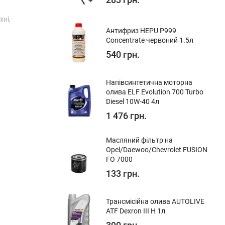
хні,
Антифриз HEPU P999
Concentrate червоний 1.5л
540 грн.
Напівсинтетична моторна
олива ELF Evolution 700 Turbo
Diesel 10W-40 4л
1 476 грн.
Масляний фільтр на
Opel/Daewoo/Chevrolet FUSION
FO 7000
133 грн.
Трансмісійна олива AUTOLIVE
ATF Dexron III H 1л