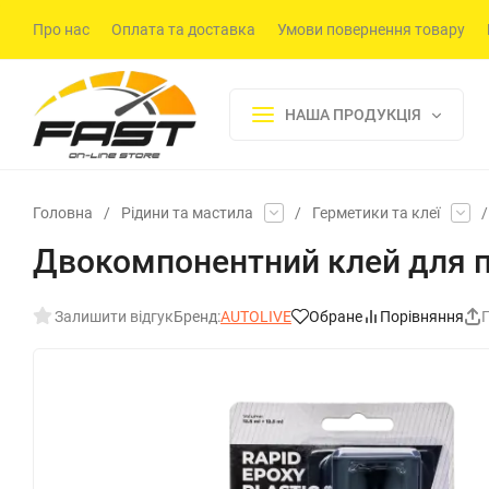
Про нас
Оплата та доставка
Умови повернення товару
НАША ПРОДУКЦІЯ
Головна
/
Рідини та мастила
/
Герметики та клеї
/
Двокомпонентний клей для пл
Залишити відгук
Бренд:
AUTOLIVE
Обране
Порівняння