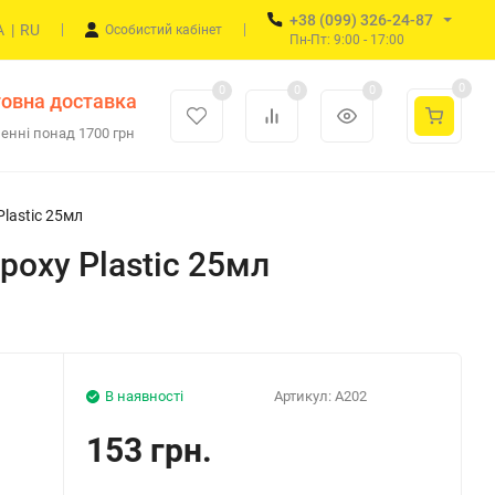
+38 (099) 326-24-87
A
|
RU
Особистий кабінет
Пн-Пт: 9:00 - 17:00
0
0
0
0
овна доставка
енні понад 1700 грн
lastic 25мл
oxy Plastic 25мл
В наявності
Артикул:
A202
153 грн.