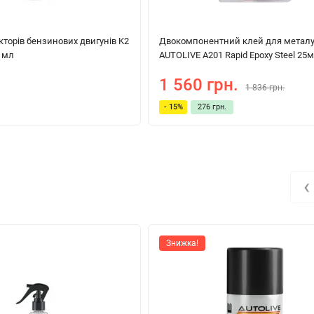
торів бензинових двигунів K2
Двокомпонентний клей для метал
0 мл
AUTOLIVE A201 Rapid Epoxy Steel 25
1 560 грн.
1 836 грн.
- 15%
276 грн.
‹
Знижка!