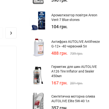
390 грн.
Ароматизатор повітря Areon
Vent-7 Blue stones
104 грн.
›
Антифриз AUTOLIVE Antifreeze
G-12+ -40 червоний 5л
488 грн.
Зниж
739 грн.
Герметик для шин AUTOLIVE
A126 Tire Inflator and Sealer
450мл
167 грн.
201 грн.
Синтетична моторна олива
AUTOLIVE Elite 5W-40 1л
357 грн.