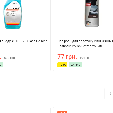
льоду AUTOLIVE Glass De-Icer
Поліроль для пластику PROFUSION 
Dashbord Polish Coffee 250мл
.
77 грн.
630 грн.
104 грн.
.
- 25%
27 грн.
‹