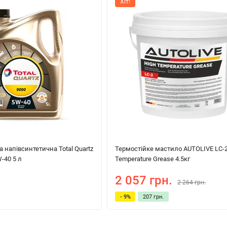
Хіт!
 напівсинтетична Total Quartz
Термостійке мастило AUTOLIVE LC-2
-40 5 л
Temperature Grease 4.5кг
2 057 грн.
2 264 грн.
- 9%
207 грн.