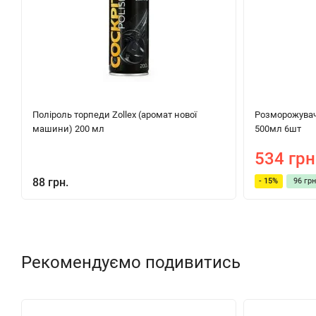
Поліроль торпеди Zollex (аромат нової
Розморожувач 
машини) 200 мл
500мл 6шт
534 грн
88 грн.
- 15%
96 грн
Рекомендуємо подивитись