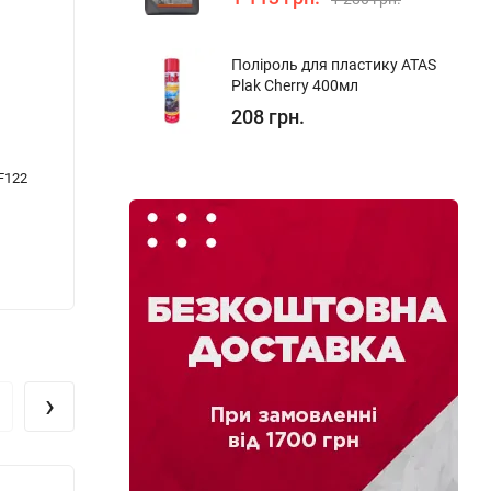
Поліроль для пластику ATAS
Plak Cherry 400мл
208 грн.
F122
Активна піна рожева AUTOLIVE Active Foam
Лак а
Effect Pink 1кг
208 грн.
1 319
›