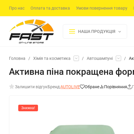
Про нас
Оплата та доставка
Умови повернення товару
НАША ПРОДУКЦІЯ
Головна
/
Хімія та косметика
/
Автошампуні
/
Ак
Активна піна покращена фор
Залишити відгук
Бренд:
AUTOLIVE
Обране
Порівняння
Знижка!