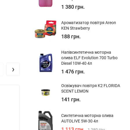
1 380 грн.
Ароматизатор повітря Areon
KEN Strawberry
188 грн.
Напівсинтетична моторна
олива ELF Evolution 700 Turbo
Diesel 10W-40 4л
›
1 476 грн.
Освіжувач повітря K2 FLORIDA
SCENT LEMON
Хіт!
141 грн.
Синтетична моторна олива
AUTOLIVE 5W-30 4л
1 113 грн.
1 280 грн.