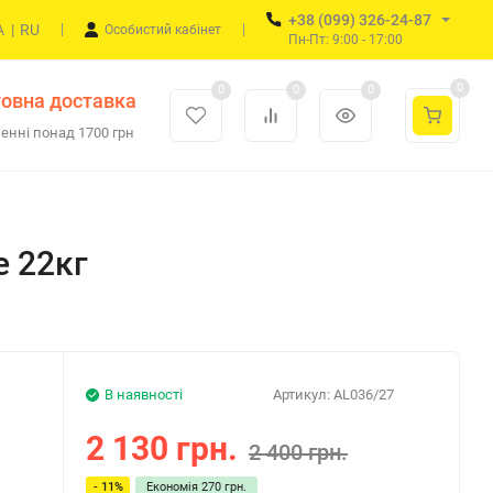
+38 (099) 326-24-87
A
|
RU
Особистий кабінет
Пн-Пт: 9:00 - 17:00
0
0
0
0
овна доставка
енні понад 1700 грн
e 22кг
В наявності
Артикул:
AL036/27
2 130 грн.
2 400 грн.
- 11%
Економія
270 грн.