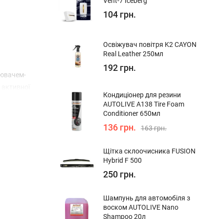
Vent-7 Iceberg
104 грн.
Освіжувач повітря K2 CAYON
Real Leather 250мл
192 грн.
лювачем-
 активної
Кондиціонер для резини
та під
AUTOLIVE A138 Tire Foam
ого миття
Conditioner 650мл
еки: Не
136 грн.
163 грн.
поверхні.
тю води. В
Щітка склоочисника FUSION
Hybrid F 500
250 грн.
Шампунь для автомобіля з
воском AUTOLIVE Nano
Shampoo 20л