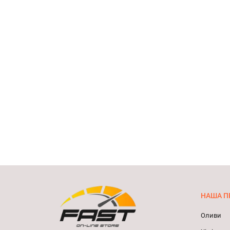
НАША П
Оливи