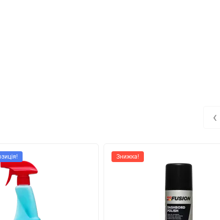
‹
зиція!
Знижка!