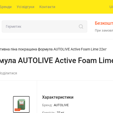
Бренди
Усі відгуки
Контакти
U
Безкошт
При замовл
тивна піна покращена формула AUTOLIVE Active Foam Lime 22кг
мула AUTOLIVE Active Foam Lim
Поділитися
Характеристики
Бренд:
AUTOLIVE
Ємність:
22 кг