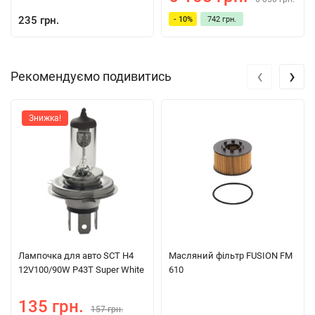
235 грн.
- 10%
742 грн.
‹
›
Рекомендуємо подивитись
Знижка!
Лампочка для авто SCT H4
Масляний фільтр FUSION FM
12V100/90W P43T Super White
610
135 грн.
157 грн.