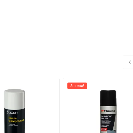
‹
Знижка!