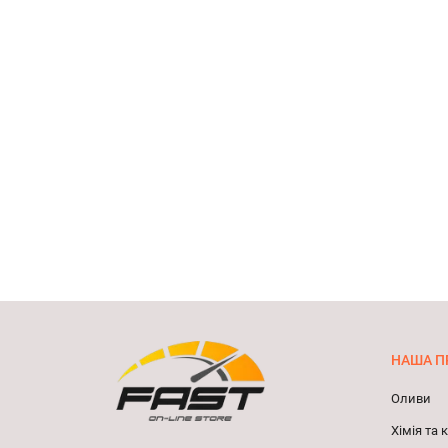
НАША П
Оливи
Хімія та