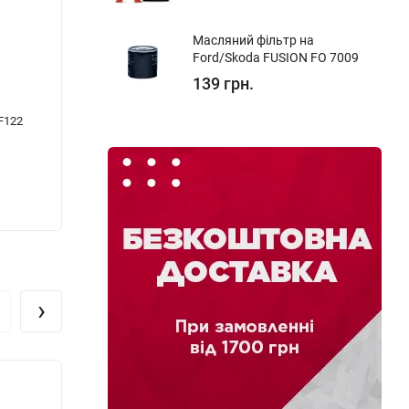
Масляний фільтр на
Ford/Skoda FUSION FO 7009
139 грн.
F122
Поліроль для пластику AUTOLIVE Dashboard
Поліру
Polish Matted 1л
NOVO
178 грн.
407 г
›