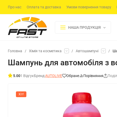
Про нас
Оплата та доставка
Умови повернення товару
НАША ПРОДУКЦІЯ
Головна
/
Хімія та косметика
/
Автошампуні
/
Ша
Шампунь для автомобіля з в
5.00
1 Відгук
Бренд:
AUTOLIVE
Обране
Порівняння
Поді
Хіт!