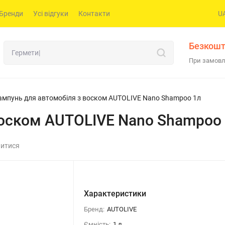
Бренди
Усі відгуки
Контакти
U
Безкошт
При замовл
мпунь для автомобіля з воском AUTOLIVE Nano Shampoo 1л
оском AUTOLIVE Nano Shampoo
литися
Характеристики
Бренд:
AUTOLIVE
Ємність:
1 л