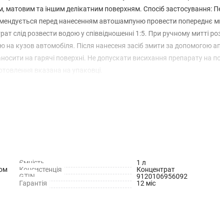
м, матовим та іншим делікатним поверхням. Спосіб застосування: П
омендується перед нанесенням автошампуню провести попереднє м
ат слід розвести водою у співвідношенні 1:5. При ручному митті ро
кою на кузов автомобіля. Після нанесеня засіб змити за допомогою а
носити на гарячі поверхні. Не допускати висихання препарату на по
готовлення вказана на упаковці.
Ємність
1 л
вом
Консистенція
Концентрат
GTIN
9120106956092
Гарантія
12 міс