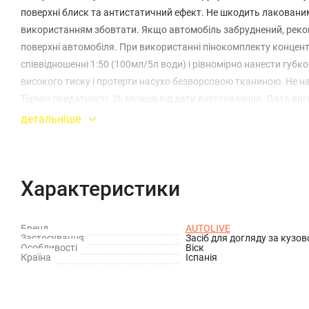
поверхні блиск та антистатичний ефект. Не шкодить лаковани
використанням збовтати. Якщо автомобіль забруднений, рек
поверхні автомобіля. При використанні пінокомплекту концентр
співвідношенні 1:50 (100мл/5л води) і рівномірно нанести губ
високого тиску і протерти насухо безворсовою тканиною. Не на
Термін придатності: 36 місяців від дати виготовлення. Дата ви
детальніше
Характеристики
Бренд
AUTOLIVE
Застосування
Засіб для догляду за кузо
Особливості
Віск
Країна
Іспанія