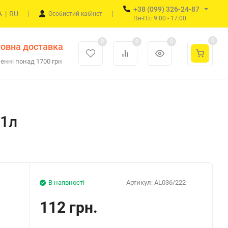
+38 (099) 326-24-87
A
|
RU
Особистий кабінет
Пн-Пт: 9:00 - 17:00
0
0
0
0
овна доставка
енні понад 1700 грн
 1л
В наявності
Артикул:
AL036/222
112 грн.