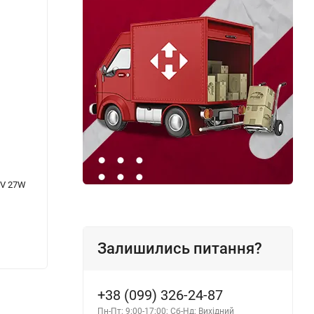
2V 27W
Паста для притирання клапанів Zollex
Силік
EXPERT туба 40 г
PROFUS
Залишились питання?
111 грн.
112 г
+38 (099) 326-24-87
Пн-Пт: 9:00-17:00; Сб-Нд: Вихідний