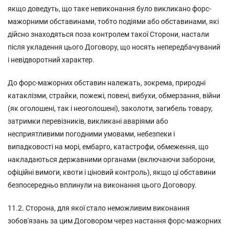
якщо доведуть, що таке невиконання було викликано форс-
мажорними обставинами, тобто подіями або обставинами, які
дійсно знаходяться поза контролем такої Сторони, настали
після укладення цього Договору, що носять непередбачуваний
і невідворотний характер.
До форс-мажорних обставин належать, зокрема, природні
катаклізми, страйки, пожежі, повені, вибухи, обмерзання, війни
(як оголошені, так і неоголошені), заколоти, загибель товару,
затримки перевізників, викликані аваріями або
несприятливими погодними умовами, небезпеки і
випадковості на морі, ембарго, катастрофи, обмеження, що
накладаються державними органами (включаючи заборони,
офіційні вимоги, квоти і ціновий контроль), якщо ці обставини
безпосередньо вплинули на виконання цього Договору.
11.2. Сторона, для якої стало неможливим виконання
зобов'язань за цим Договором через настання форс-мажорних