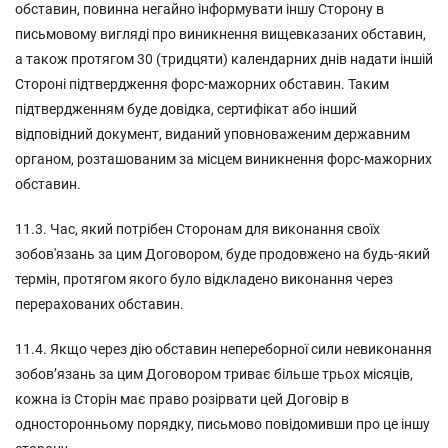
обставин, повинна негайно інформувати іншу Сторону в
письмовому вигляді про виникнення вищевказаних обставин,
а також протягом 30 (тридцяти) календарних днів надати іншій
Стороні підтвердження форс-мажорних обставин. Таким
підтвердженням буде довідка, сертифікат або інший
відповідний документ, виданий уповноваженим державним
органом, розташованим за місцем виникнення форс-мажорних
обставин.
11.3. Час, який потрібен Сторонам для виконання своїх
зобов'язань за цим Договором, буде продовжено на будь-який
термін, протягом якого було відкладено виконання через
перерахованих обставин.
11.4. Якщо через дію обставин непереборної сили невиконання
зобов’язань за цим Договором триває більше трьох місяців,
кожна із Сторін має право розірвати цей Договір в
односторонньому порядку, письмово повідомивши про це іншу