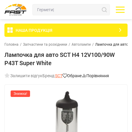
НАША ПРОДУКЦІЯ
Головна
/
Запчастини та розхідники
/
Автолампи
/
Лампочка для авто S
Лампочка для авто SCT H4 12V100/90W
P43T Super White
Залишити відгук
Бренд:
SCT
Обране
Порівняння
Знижка!