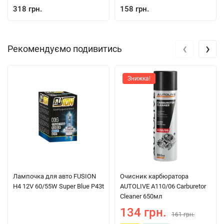
318 грн.
158 грн.
‹
›
Рекомендуємо подивитись
Знижка!
Лампочка для авто FUSION
Очисник карбюратора
H4 12V 60/55W Super Blue P43t
AUTOLIVE A110/06 Carburetor
Cleaner 650мл
134 грн.
161 грн.