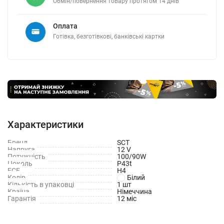
Обмін/повернення товару протягом 14 днів
Оплата
Готівка, безготівкові, банківські картки
Характеристики
Бренд
SCT
Напруга
12 V
Потужність
100/90W
Цоколь
P43t
ECE
H4
Колір
Білий
Кількість в упаковці
1 шт
Країна
Німеччина
Гарантія
12 міс