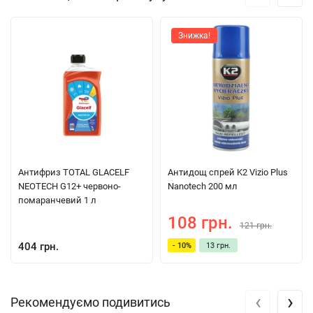
Знижка!
Антифриз TOTAL GLACELF
Антидощ спрей K2 Vizio Plus
NEOTECH G12+ червоно-
Nanotech 200 мл
помаранчевий 1 л
108 грн.
121 грн.
404 грн.
- 10%
13 грн.
‹
›
Рекомендуємо подивитись