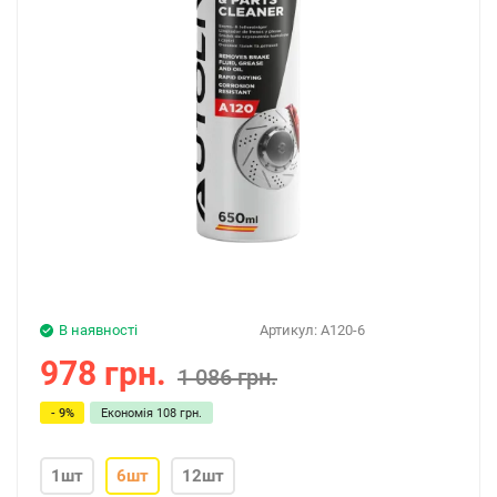
В наявності
Артикул:
A120-6
978 грн.
1 086 грн.
- 9%
Економія
108 грн.
1шт
6шт
12шт