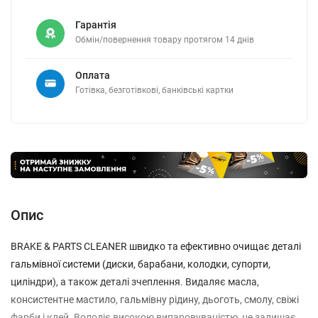
Гарантія
Обмін/повернення товару протягом 14 днів
Оплата
Готівка, безготівкові, банківські картки
Опис
BRAKE & PARTS CLEANER швидко та ефективно очищає деталі
гальмівної системи (диски, барабани, колодки, супорти,
циліндри), а також деталі зчеплення. Видаляє масла,
консистентне мастило, гальмівну рідину, дьоготь, смолу, свіжі
фарби і клей. Володіє високою випаровуваністю, не залишає