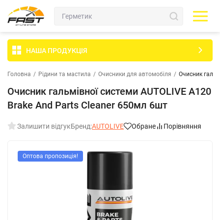
НАША ПРОДУКЦІЯ
Головна
/
Рідини та мастила
/
Очисники для автомобіля
/
Очисник гальм
Очисник гальмівної системи AUTOLIVE A120
Brake And Parts Cleaner 650мл 6шт
Залишити відгук
Бренд:
AUTOLIVE
Обране
Порівняння
Оптова пропозиція!