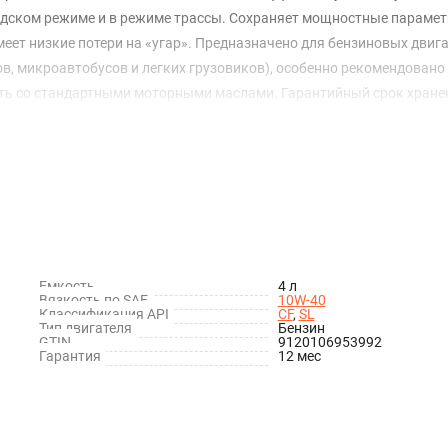
ородском режиме и в режиме трассы. Сохраняет мощностные параме
еет низкие потери на «угар». Предназначено для бензиновых двиг
в, микроавтобусов и легких грузовиков), особенно рекомендовано
ть со стандартными моторными маслами. Гарантийный срок хранен
Емкость
4 л
Вязкость по SAE
10W-40
Классификация API
CF
,
SL
Тип двигателя
Бензин
GTIN
9120106953992
Гарантия
12 мес