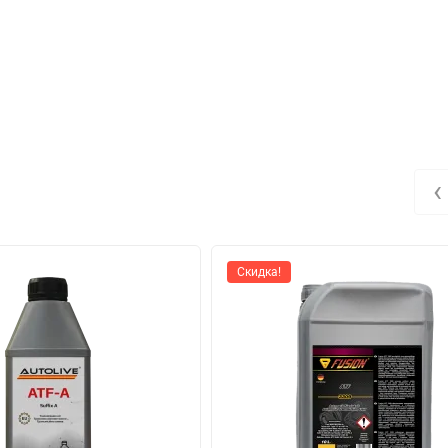
‹
Скидка!