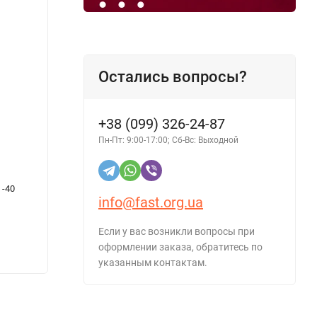
Остались вопросы?
+38 (099) 326-24-87
Пн-Пт: 9:00-17:00; Сб-Вс: Выходной
 -40
Грунт акриловый NOVOL Protect 300 (Белый)
Конди
info@fast.org.ua
1л
Condit
900
Если у вас возникли вопросы при
оформлении заказа, обратитесь по
913 грн.
- 14%
указанным контактам.