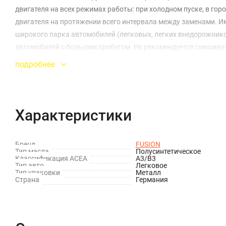
двигателя на всех режимах работы: при холодном пуске, в г
двигателя на протяжении всего интервала между заменами. Им
широкого парка автомобилей (легковых, легких внедорожнико
автомобилей с большим пробегом. Не рекомендуется смешива
от даты производства.
подробнее
Характеристики
Бренд
FUSION
Тип масла
Полусинтетическое
Классификация ACEA
A3/B3
Тип авто
Легковое
Тип упаковки
Металл
Страна
Германия