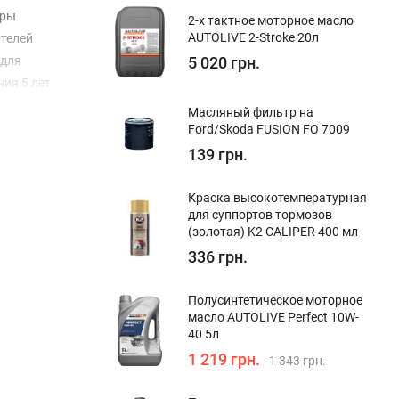
тры
2-х тактное моторное масло
AUTOLIVE 2-Stroke 20л
ателей
 для
5 020 грн.
ия 5 лет
Масляный фильтр на
Ford/Skoda FUSION FO 7009
139 грн.
Краска высокотемпературная
для суппортов тормозов
(золотая) K2 CALIPER 400 мл
336 грн.
Полуcинтетическое моторное
масло AUTOLIVE Perfect 10W-
40 5л
1 219 грн.
1 343 грн.