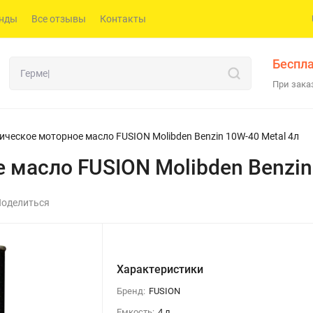
нды
Все отзывы
Контакты
Беспла
При заказ
ическое моторное масло FUSION Molibden Benzin 10W-40 Metal 4л
масло FUSION Molibden Benzin
оделиться
Характеристики
Бренд:
FUSION
Емкость:
4 л