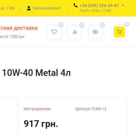
+38 (099) 326-24-87
UA
|
RU
Личный кабинет
Пн-Пт: 9:00 - 17:00
0
0
0
0
тная доставка
е от 1700 грн
 10W-40 Metal 4л
Нет в наличии
Артикул:
FU09-13
917 грн.