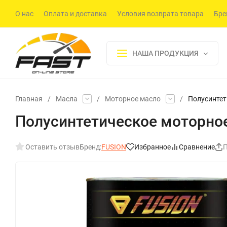
О нас
Оплата и доставка
Условия возврата товара
Бре
НАША ПРОДУКЦИЯ
Главная
/
Масла
/
Моторное масло
/
Полуcинтет
Полуcинтетическое моторное 
Оставить отзыв
Бренд:
FUSION
Избранное
Сравнение
П