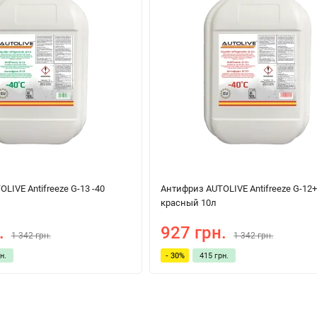
LIVE Antifreeze G-13 -40
Антифриз AUTOLIVE Antifreeze G-12+
красный 10л
.
927 грн.
1 342 грн.
1 342 грн.
н.
- 30%
415 грн.