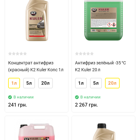
Концентрат антифриз
Антифриз зелёный -35 °C
(красный) K2 Kuler Konc 1л
K2 Kuler 20 л
1л
5л
20л
1л
5л
20л
В наличии
В наличии
241 грн.
2 267 грн.