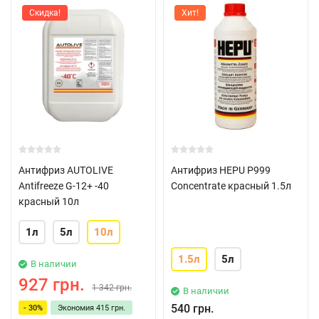
Скидка!
Хит!
Антифриз AUTOLIVE
Антифриз HEPU P999
Antifreeze G-12+ -40
Concentrate красный 1.5л
красный 10л
1л
5л
10л
1.5л
5л
В наличии
927 грн.
1 342 грн.
В наличии
540 грн.
- 30%
Экономия
415 грн.