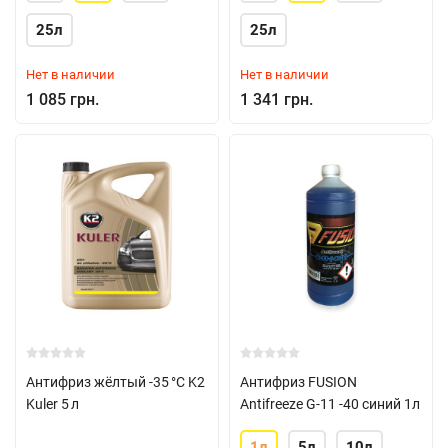
25л
25л
Нет в наличии
Нет в наличии
1 085 грн.
1 341 грн.
Антифриз жёлтый -35 °C K2
Антифриз FUSION
Kuler 5 л
Antifreeze G-11 -40 синий 1л
1л
5л
10л