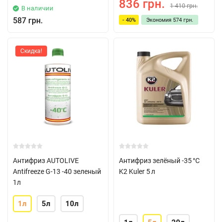
836 грн.
1 410 грн.
В наличии
587 грн.
- 40%
Экономия
574 грн.
Скидка!
Антифриз AUTOLIVE
Антифриз зелёный -35 °C
Antifreeze G-13 -40 зеленый
K2 Kuler 5 л
1л
1л
5л
10л