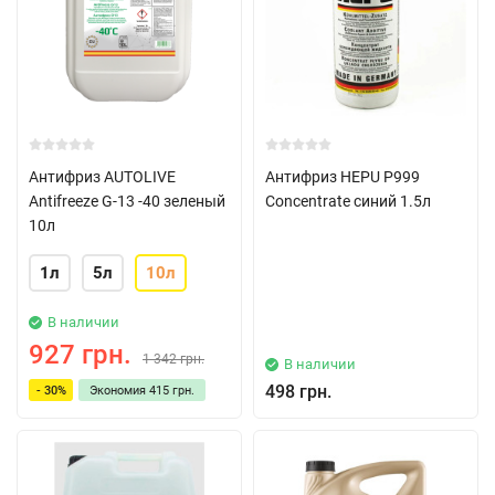
Антифриз AUTOLIVE
Антифриз HEPU P999
Antifreeze G-13 -40 зеленый
Concentrate синий 1.5л
10л
1л
5л
10л
В наличии
927 грн.
1 342 грн.
В наличии
498 грн.
- 30%
Экономия
415 грн.