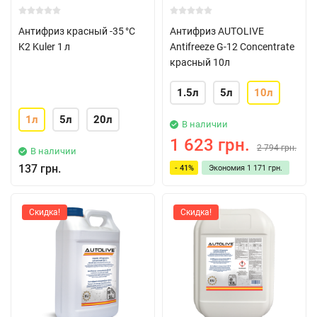
Антифриз красный -35 °C
Антифриз AUTOLIVE
K2 Kuler 1 л
Antifreeze G-12 Concentrate
красный 10л
1.5л
5л
10л
1л
5л
20л
В наличии
1 623 грн.
2 794 грн.
В наличии
137 грн.
- 41%
Экономия
1 171 грн.
Скидка!
Скидка!