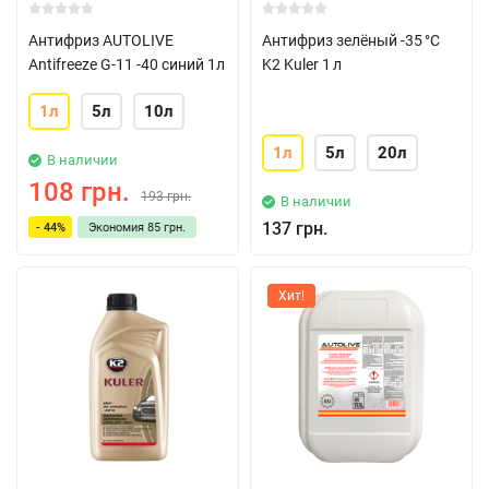
Антифриз AUTOLIVE
Антифриз зелёный -35 °C
Antifreeze G-11 -40 синий 1л
K2 Kuler 1 л
1л
5л
10л
1л
5л
20л
В наличии
108 грн.
193 грн.
В наличии
137 грн.
- 44%
Экономия
85 грн.
Хит!