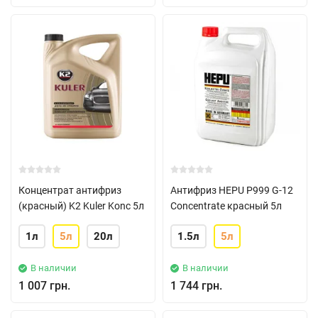
Концентрат антифриз
Антифриз HEPU P999 G-12
(красный) K2 Kuler Konc 5л
Concentrate красный 5л
1л
5л
20л
1.5л
5л
В наличии
В наличии
1 007 грн.
1 744 грн.