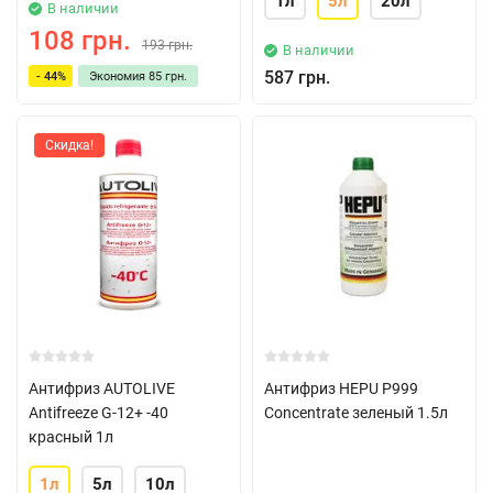
1л
5л
20л
В наличии
108 грн.
193 грн.
В наличии
587 грн.
- 44%
Экономия
85 грн.
Скидка!
Антифриз AUTOLIVE
Антифриз HEPU P999
Antifreeze G-12+ -40
Concentrate зеленый 1.5л
красный 1л
1л
5л
10л