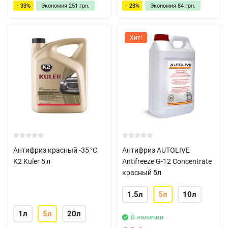
- 33%
Экономия
251 грн.
- 23%
Экономия
84 грн.
Хит!
Антифриз красный -35 °C
Антифриз AUTOLIVE
K2 Kuler 5 л
Antifreeze G-12 Concentrate
красный 5л
1.5л
5л
10л
1л
5л
20л
В наличии