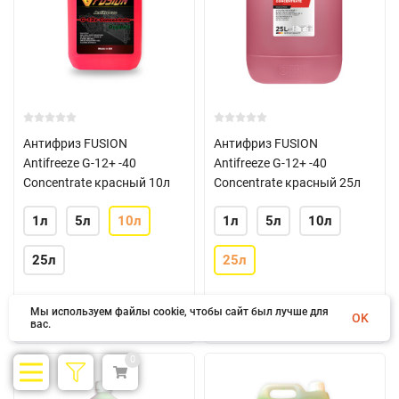
Антифриз FUSION
Антифриз FUSION
Antifreeze G-12+ -40
Antifreeze G-12+ -40
Concentrate красный 10л
Concentrate красный 25л
1л
5л
10л
1л
5л
10л
25л
25л
Нет в наличии
Нет в наличии
Мы используем файлы cookie, чтобы сайт был лучше для
OK
2 648 грн.
6 532 грн.
вас.
0