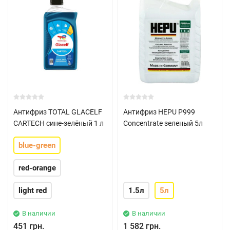
Антифриз TOTAL GLACELF
Антифриз HEPU P999
CARTECH сине-зелёный 1 л
Concentrate зеленый 5л
blue-green
red-orange
light red
1.5л
5л
В наличии
В наличии
451 грн.
1 582 грн.