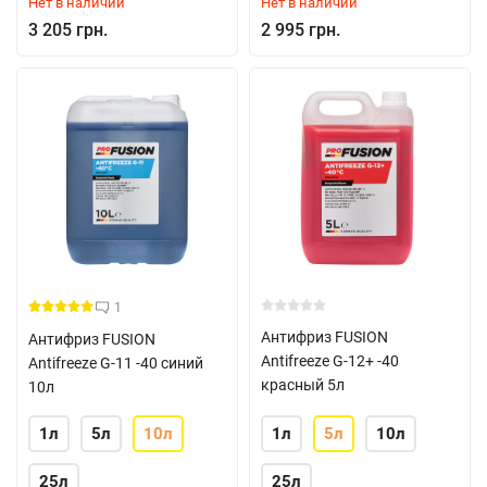
Нет в наличии
Нет в наличии
3 205 грн.
2 995 грн.
1
Антифриз FUSION
Антифриз FUSION
Antifreeze G-12+ -40
Antifreeze G-11 -40 синий
красный 5л
10л
1л
5л
10л
1л
5л
10л
25л
25л