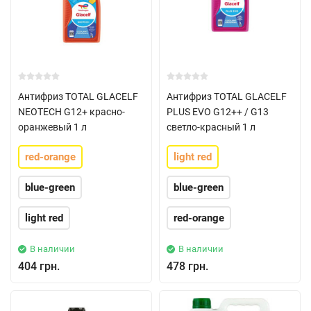
Антифриз TOTAL GLACELF
Антифриз TOTAL GLACELF
NEOTECH G12+ красно-
PLUS EVO G12++ / G13
оранжевый 1 л
светло-красный 1 л
red-orange
light red
blue-green
blue-green
light red
red-orange
В наличии
В наличии
404 грн.
478 грн.