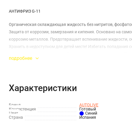
АНТИФРИЗ G-11
Органическая охлаждающая жидкость без нитритов, фосфатов,
Защита от коррозии, замерзания и кипения. Основано на само
коррозию металлов. Предотвращает вспенивание жидкости, о
Хранить в недоступном для детей месте! Избегать попадания с
попадании на кожу, промыть большим количеством воды. При
подробнее
срок хранения: 5 лет от даты производства, при соблюдении 
согласно требованиям законодательства.
Характеристики
Бренд
AUTOLIVE
Консистенция
Готовый
Цвет
Синий
Страна
Испания