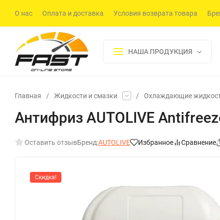
О нас
Оплата и доставка
Условия возврата товара
Бре
НАША ПРОДУКЦИЯ
Главная
/
Жидкости и смазки
/
Охлаждающие жидкос
Антифриз AUTOLIVE Antifreez
Оставить отзыв
Бренд:
AUTOLIVE
Избранное
Сравнение
Скидка!