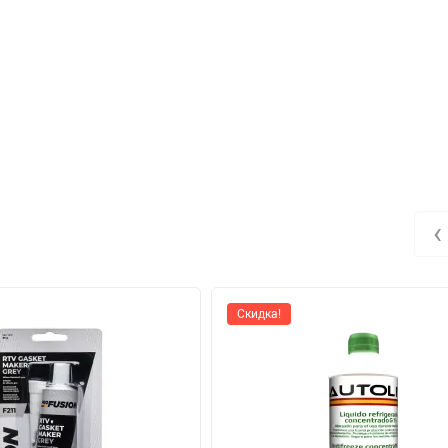
‹
Скидка!