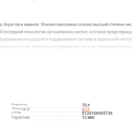
 боратов и аминов. Этиленгликолевая основа высшей степени чис
й последней технологии органических кислот, которая предотвращ
бразование пузырьков и поддерживает систему в идеальной чисто
олнечных лучей. Избегать попаданий внутрь и на открытые участки
 проглатывании немедленно обратиться к врачу-токсикологу. Гар
условий хранения. Утилизировать отработанную жидкость и упаков
Емкость
10 л
Допуск G
G11
GTIN
9120106955736
Гарантия
12 мес