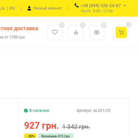
+38 (099) 326-24-87
UA
|
RU
Личный кабинет
Пн-Пт: 9:00 - 17:00
0
0
0
0
тная доставка
е от 1700 грн
В наличии
Артикул:
AL031/25
927 грн.
1 342 грн.
- 30%
Экономия
415 грн.