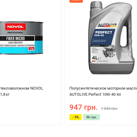
стекловолокном NOVOL
Полуcинтетическое моторное масл
,8 кг
AUTOLIVE Perfect 10W-40 4л
947 грн.
1 043 грн.
- 9%
96 грн.