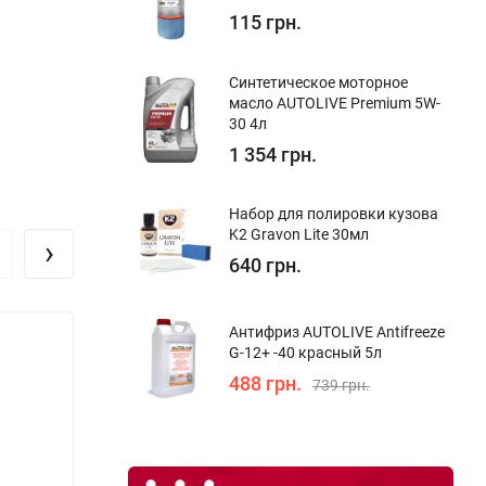
115 грн.
Синтетическое моторное
масло AUTOLIVE Premium 5W-
30 4л
1 354 грн.
Набор для полировки кузова
K2 Gravon Lite 30мл
›
640 грн.
Антифриз AUTOLIVE Antifreeze
Скид
G-12+ -40 красный 5л
488 грн.
739 грн.