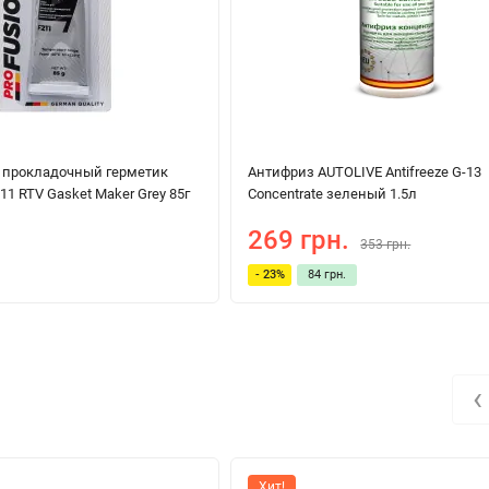
 прокладочный герметик
Антифриз AUTOLIVE Antifreeze G-13
1 RTV Gasket Maker Grey 85г
Concentrate зеленый 1.5л
269 грн.
353 грн.
- 23%
84 грн.
‹
Хит!