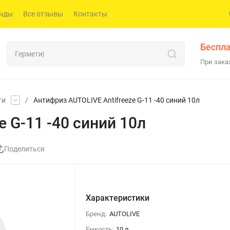
нды
Все отзывы
Контакты
Беспла
При заказ
ти
/
Антифриз AUTOLIVE Antifreeze G-11 -40 синий 10л
e G-11 -40 синий 10л
Поделиться
Характеристики
Бренд:
AUTOLIVE
Емкость:
10 л