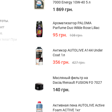
7000 Energy 10W-40 5 л
1 869 грн.
тоты.
Ароматизатор PALOMA
ает
Parfume Duo Wilde Rose Liliac
те.
95 грн.
108 грн.
 тела! При
антийный
Антикор AUTOLIVE A144 Under
ку
Coat 1л
356 грн.
427 грн.
Масляный фильтр на
Dacia/Renault FUSION FO 7027
140 грн.
Активная пена AUTOLIVE Active
Foam ACTIVE 1кг