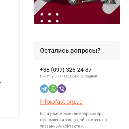
Остались вопросы?
+38 (099) 326-24-87
Пн-Пт: 9:00-17:00; Сб-Вс: Выходной
о
Антифриз AUTOLIVE Antifreeze G-12+ -40
Грунт
красный 10л
1л
927 грн.
info@fast.org.ua
1 342 грн.
913 г
- 30%
415 грн.
Если у вас возникли вопросы при
оформлении заказа, обратитесь по
указанным контактам.