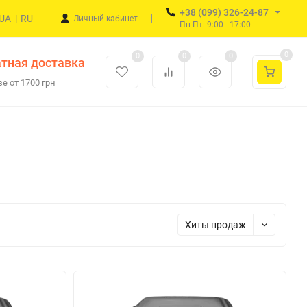
+38 (099) 326-24-87
UA
|
RU
Личный кабинет
Пн-Пт: 9:00 - 17:00
0
0
0
0
тная доставка
е от 1700 грн
Хиты продаж