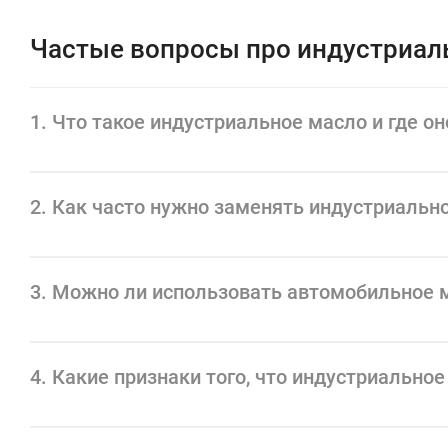
Индустриальное масло также помогает предотвратить образо
машин.
Частые вопросы про индустриал
Выбор правильного индустриального масла является ключевы
ремонт.
1. Что такое индустриальное масло и где о
2. Как часто нужно заменять индустриальн
3. Можно ли использовать автомобильное
4. Какие признаки того, что индустриально