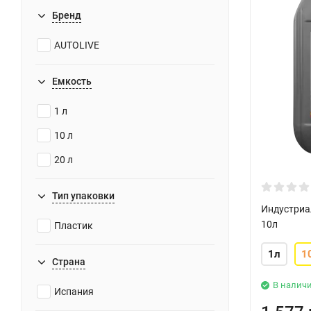
Бренд
AUTOLIVE
Емкость
1 л
10 л
20 л
Тип упаковки
Индустриа
10л
Пластик
1л
1
Страна
В налич
Испания