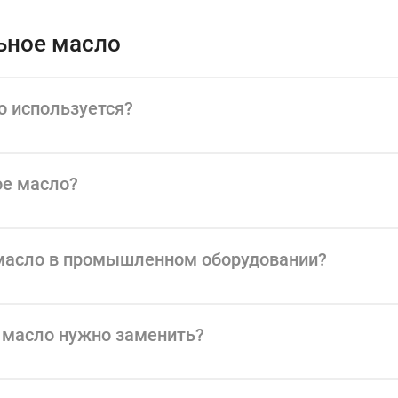
вание отложений и загрязнений, которые могут привести к сниже
ьное масло
м для обеспечения надежной и стабильной работы промышленного
но используется?
ое масло?
 масло в промышленном оборудовании?
е масло нужно заменить?