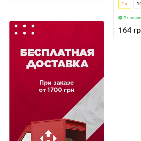
1л
1
В налич
164 гр