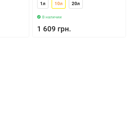
1л
10л
20л
В наличии
1 609 грн.