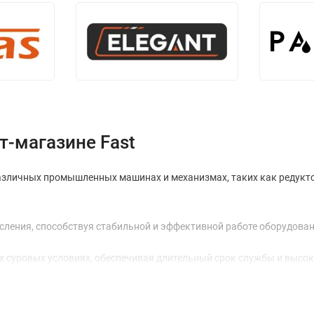
т-магазине Fast
азличных промышленных машинах и механизмах, таких как редукто
исления, способствуя стабильной и эффективной работе оборудован
 суровых условиях, обеспечивая длительный срок службы и высо
ет снизить расходы на обслуживание и ремонт оборудования, пов