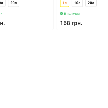
0л
20л
1л
10л
20л
ии
В наличии
н.
168 грн.