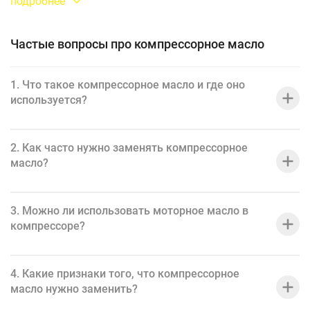
подробнее
Наши компрессорные масла обладают высокой термической и
окислительной стабильностью, что обеспечивает длительный
Частые вопросы про компрессорное масло
срок службы компрессоров и снижение расходов на
обслуживание.
1. Что такое компрессорное масло и где оно
используется?
Использование качественного компрессорного масла
позволяет уменьшить расходы энергии и повысить
эффективность работы компрессорного оборудования.
2. Как часто нужно заменять компрессорное
масло?
Компрессорное масло также помогает предотвратить
образование пены и снижает риск перегрева, который может
привести к выходу из строя компрессора.
3. Можно ли использовать моторное масло в
компрессоре?
Выбор правильного компрессорного масла важен для
обеспечения надежной и долговечной работы компрессорного
оборудования, снижая расходы на его обслуживание и
4. Какие признаки того, что компрессорное
масло нужно заменить?
ремонт.