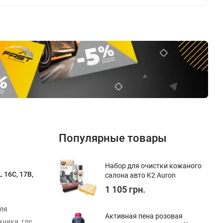
Популярные товары
Набор для очистки кожаного
 16C, 17B,
салона авто K2 Auron
1 105 грн.
для
Активная пена розовая
ники, где