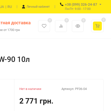
+38 (099) 326-24-87
UA
|
RU
Личный кабинет
Пн-Пт: 9:00 - 17:00
0
0
0
0
тная доставка
е от 1700 грн
W-90 10л
Нет в наличии
Артикул:
PF06-04
2 771 грн.