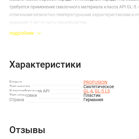
требуется применение смазочного материала класса API GL-
отличными вязкостно-температурными характеристиками и по
хранения 5 лет от даты производства.
подробнее
Характеристики
Бренд
PROFUSION
Тип масла
Синтетическое
Классификация API
GL-4
,
GL-5 LS
Тип упаковки
Пластик
Страна
Германия
Отзывы