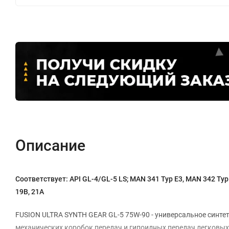
Описание
Соответствует:
API GL-4/GL-5 LS; MAN 341 Typ E3, MAN 342 Typ 
19B, 21A
FUSION ULTRA SYNTH GEAR GL-5 75W-90 - универсальное синте
механических коробок передач и гипоидных передач легковых 