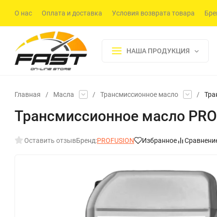
О нас
Оплата и доставка
Условия возврата товара
Бре
НАША ПРОДУКЦИЯ
Главная
/
Масла
/
Трансмиссионное масло
/
Тра
Трансмиссионное масло PROFU
Оставить отзыв
Бренд:
PROFUSION
Избранное
Сравнени