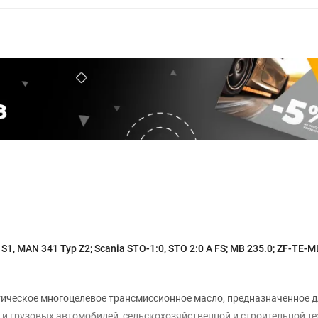
S1, MAN 341 Typ Z2; Scania STO-1:0, STO 2:0 A FS; MB 235.0;
ZF-TE-ML
тическое многоцелевое трансмиссионное масло, предназначенное 
и грузовых автомобилей, сельскохозяйственной и строительной тех