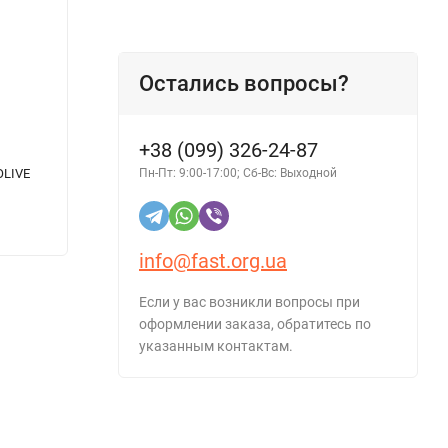
Остались вопросы?
+38 (099) 326-24-87
Пн-Пт: 9:00-17:00; Сб-Вс: Выходной
OLIVE
Трансмиссионное масло AUTOLIVE ATF
Транс
Dexron II D 10л
10л
2 859 грн.
2 610
info@fast.org.ua
Если у вас возникли вопросы при
оформлении заказа, обратитесь по
указанным контактам.