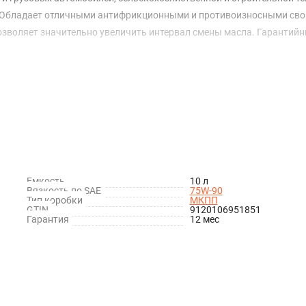
5. Обладает отличными антифрикционными и противоизносными сво
зволяет значительно увеличить интервал смены масла. Гарантийн
Емкость
10 л
Вязкость по SAE
75W-90
Тип коробки
МКПП
GTIN
9120106951851
Гарантия
12 мес