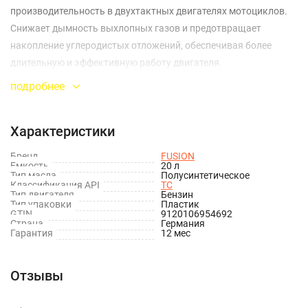
производительность в двухтактных двигателях мотоциклов.
Снижает дымность выхлопных газов и предотвращает
накопление углеродистых отложений, обеспечивая более
длительную и эффективную работу двигателя.
подробнее
Характеристики
Бренд
FUSION
Емкость
20 л
Тип масла
Полусинтетическое
Классификация API
TC
Тип двигателя
Бензин
Тип упаковки
Пластик
GTIN
9120106954692
Страна
Германия
Гарантия
12 мес
Отзывы