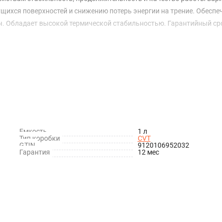
ущихся поверхностей и снижению потерь энергии на трение. Обеспе
ч. Обладает высокой термической стабильностью. Гарантийный ср
Емкость
1 л
Тип коробки
CVT
GTIN
9120106952032
Гарантия
12 мес