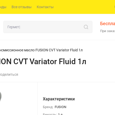
нды
Все отзывы
Контакты
Беспла
При заказ
нсмиссионное масло FUSION CVT Variator Fluid 1л
N CVT Variator Fluid 1л
оделиться
Характеристики
Бренд:
FUSION
Емкость:
1 л