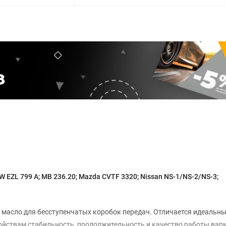
 EZL 799 A; MB 236.20; Mazda CVTF 3320; Nissan NS-1/NS-2/NS-3;
е масло для бесступенчатых коробок передач. Отличается идеальн
йствам стабильность, продолжительность и качество работы вар