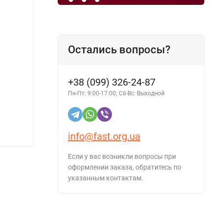
Остались вопросы?
+38 (099) 326-24-87
Пн-Пт: 9:00-17:00; Сб-Вс: Выходной
Синтетическое моторное масло GENERAL
Препа
MOTORS Dexos2 5W-30 1л
Pro 15
445 грн.
453 г
info@fast.org.ua
Если у вас возникли вопросы при
оформлении заказа, обратитесь по
указанным контактам.