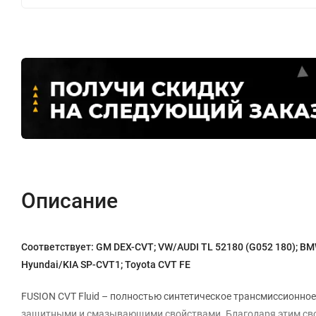
Описание
Соответствует: GM DEX-CVT; VW/AUDI TL 52180 (G052 180); BMW
Hyundai/KIA SP-CVT1; Toyota CVT FE
FUSION CVT Fluid – полностью синтетическое трансмиссионно
защитными и смазывающими свойствами. Благодаря этим сво