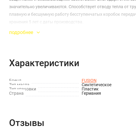
значительно увеличиваются. Способствует отводу тепла от тр
плавную и бесшумную работу бесступенчатых коробок переда
хранения 5 лет с даты производства.
подробнее
Характеристики
Бренд
FUSION
Тип масла
Синтетическое
Тип упаковки
Пластик
Страна
Германия
Отзывы