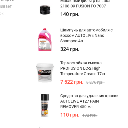
Масляный фильтр на Lada
2108-09 FUSION FO 7007
чивает
ок
140 грн.
Шампунь для автомобиля с
воском AUTOLIVE Nano
Shampoo 4л
324 грн.
Термостойкая смазка
PROFUSION LC-2 High
Temperature Grease 17кг
7 522 грн.
8 276 грн.
Средство для удаления краски
AUTOLIVE A127 PAINT
REMOVER 450 мл
110 грн.
132 грн.