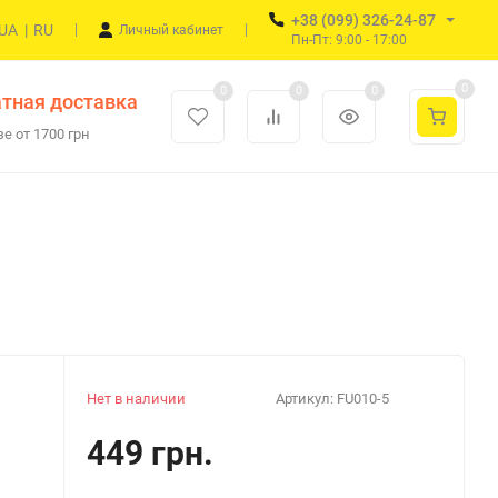
+38 (099) 326-24-87
UA
|
RU
Личный кабинет
Пн-Пт: 9:00 - 17:00
0
0
0
0
тная доставка
е от 1700 грн
Нет в наличии
Артикул:
FU010-5
449 грн.