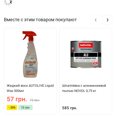
Если на ваше настроение влияет атмосфера в машине,
обратите внимание на продукцию Paloma. У производителя
‹
›
найдутся спокойные, озорные, жизнеутверждающие и другие
Вместе с этим товаром покупают
ароматы – как непосредственно по запаху, так и по дизайну
носителя. Они просты в использовании, не формируют капель
в процессе эксплуатации, дают стабильное испарение.
Жидкий воск AUTOLIVE Liquid
Шпатлёвка с алюминиевой
Wax 500мл
пылью NOVOL 0,75 кг
57 грн.
72 грн.
585 грн.
- 20%
15 грн.