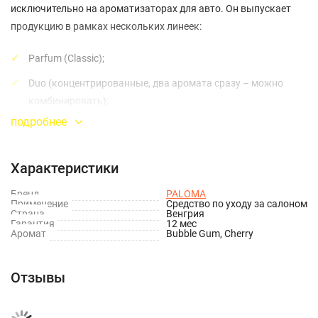
исключительно на ароматизаторах для авто. Он выпускает
продукцию в рамках нескольких линеек:
Parfum (Classic);
Duo (концентрированные, два аромата сразу – можно
комбинировать);
подробнее
Gold (в виде листиков-картонок);
Ego (на решетку вентиляции).
Характеристики
Товары «Палома» различаются между собой такими
Бренд
PALOMA
характеристиками:
Применение
Средство по уходу за салоном
Страна
Венгрия
Гарантия
12 мес
непосредственно запах (огромное разнообразие);
Аромат
Bubble Gum, Cherry
точка размещения (на зеркало, дефлектор, торпеду, в
Отзывы
подстаканник или под сиденье);
форм-фактор (картонка, спрей, флакончик, саше).