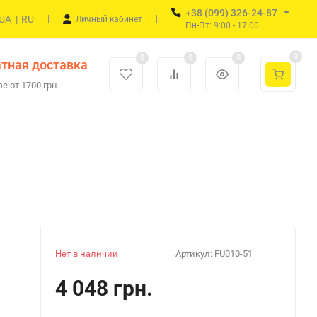
+38 (099) 326-24-87
UA
|
RU
Личный кабинет
Пн-Пт: 9:00 - 17:00
0
0
0
0
тная доставка
е от 1700 грн
Нет в наличии
Артикул:
FU010-51
4 048 грн.