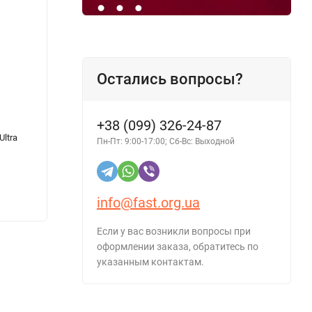
Остались вопросы?
+38 (099) 326-24-87
ltra
Минеральное моторное масло AUTOLIVE
4-х та
Пн-Пт: 9:00-17:00; Сб-Вс: Выходной
15W-40 20л
Stroke
info@fast.org.ua
3 812 грн.
4 614
Если у вас возникли вопросы при
оформлении заказа, обратитесь по
указанным контактам.