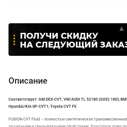
Описание
Соответствует: GM DEX-CVT; VW/AUDI TL 52180 (G052 180); BMW
Hyundai/KIA SP-CVT1; Toyota CVT FE
FUSION CVT Fluid – полностью синтетическое трансмиссионно
защитными и смазывающими свойствами. Благодаря этим сво