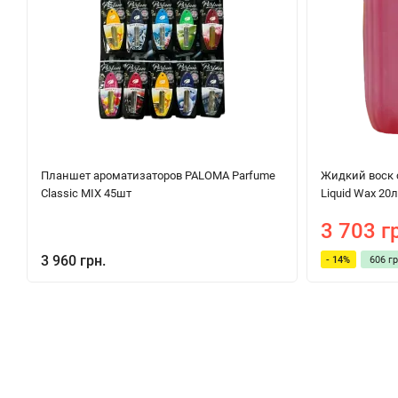
Планшет ароматизаторов PALOMA Parfume
Жидкий воск 
Classic MIX 45шт
Liquid Wax 20л
3 703 г
3 960 грн.
- 14%
606 гр