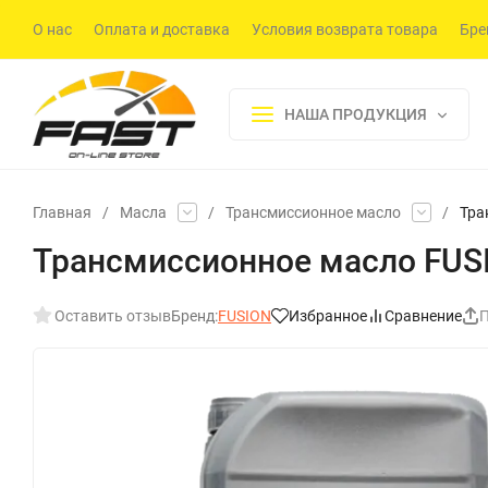
О нас
Оплата и доставка
Условия возврата товара
Бре
НАША ПРОДУКЦИЯ
Главная
/
Масла
/
Трансмиссионное масло
/
Тра
Трансмиссионное масло FUSIO
Оставить отзыв
Бренд:
FUSION
Избранное
Сравнение
П