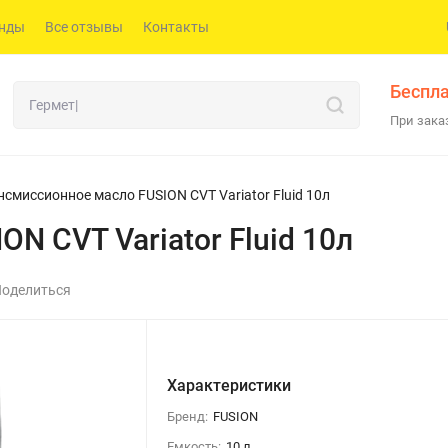
нды
Все отзывы
Контакты
Беспла
При заказ
нсмиссионное масло FUSION CVT Variator Fluid 10л
N CVT Variator Fluid 10л
оделиться
Характеристики
Бренд:
FUSION
Емкость:
10 л