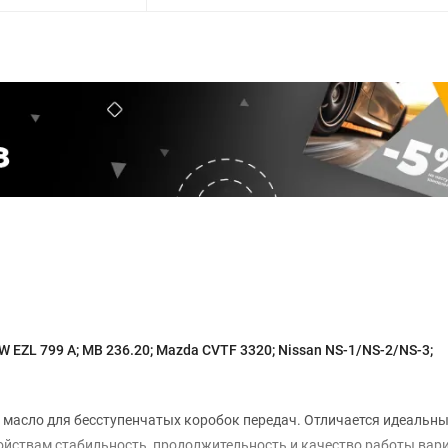
 EZL 799 A; MB 236.20; Mazda CVTF 3320; Nissan NS-1/NS-2/NS-3;
е масло для бесступенчатых коробок передач. Отличается идеальн
йствам стабильность, продолжительность и качество работы вар