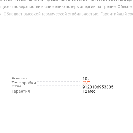
ущихся поверхностей и снижению потерь энергии на трение. Обеспе
ч. Обладает высокой термической стабильностью. Гарантийный ср
Емкость
10 л
Тип коробки
CVT
GTIN
9120106953305
Гарантия
12 мес