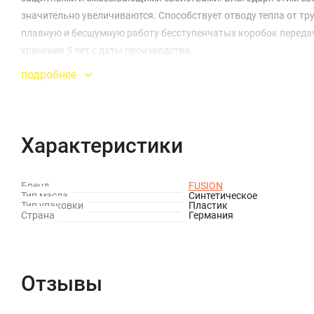
значительно увеличиваются. Способствует отводу тепла от тр
плавную и бесшумную работу бесступенчатых коробок переда
хранения 5 лет с даты производства.
подробнее
Характеристики
Бренд
FUSION
Тип масла
Синтетическое
Тип упаковки
Пластик
Страна
Германия
Отзывы