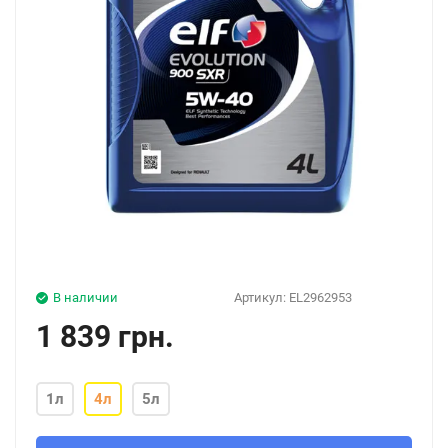
В наличии
Артикул:
EL2962953
1 839 грн.
1л
4л
5л