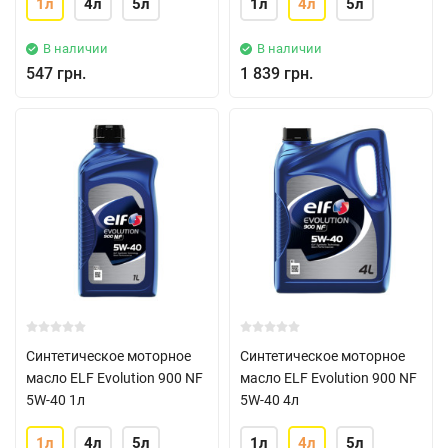
1л
4л
5л
1л
4л
5л
В наличии
В наличии
547 грн.
1 839 грн.
Синтетическое моторное
Синтетическое моторное
масло ELF Evolution 900 NF
масло ELF Evolution 900 NF
5W-40 1л
5W-40 4л
1л
4л
5л
1л
4л
5л