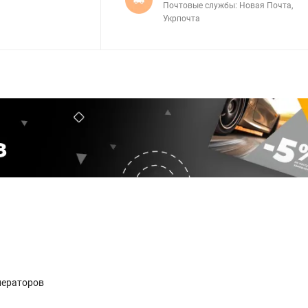
Почтовые службы: Новая Почта,
Укрпочта
нераторов