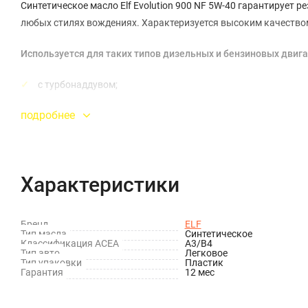
Синтетическое масло Elf Evolution 900 NF 5W-40 гарантирует 
любых стилях вождениях. Характеризуется высоким качество
Используется для таких типов дизельных и бензиновых двига
с турбонаддувом;
без сажевых фильтров;
подробнее
с катализатором/без катализатора;
с турбонагнетателем/без турбонагнетателя.
Характеристики
Вязкость – 5W-40.
Сфера использования – легковые и легкие грузовые автомоби
Бренд
ELF
Тип масла
Синтетическое
Классификация ACEA
A3/B4
Моторное масло Эльф Эволюшн 900 НФ 5W-40 – это:
Тип авто
Легковое
Тип упаковки
Пластик
Гарантия
12 мес
длительный период замены;
минимизация износа двигателя;