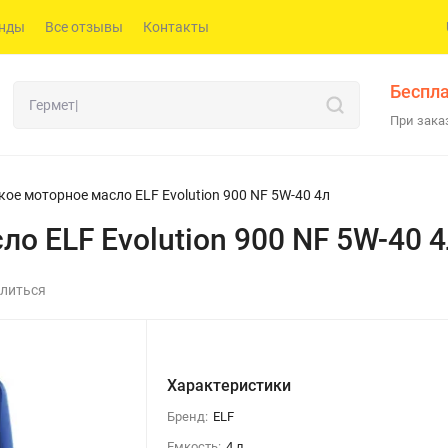
нды
Все отзывы
Контакты
Беспла
При заказ
кое моторное масло ELF Evolution 900 NF 5W-40 4л
о ELF Evolution 900 NF 5W-40 4
литься
Характеристики
Бренд:
ELF
Емкость:
4 л