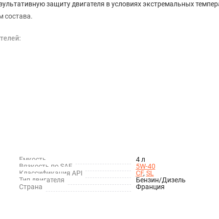
результативную защиту двигателя в условиях экстремальных темпер
м состава.
телей:
ли.
Емкость
4 л
Вязкость по SAE
5W-40
Классификация API
CF
,
SL
Тип двигателя
Бензин/Дизель
Страна
Франция