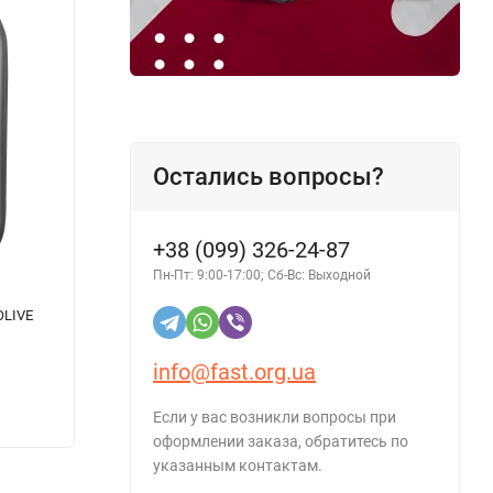
Остались вопросы?
+38 (099) 326-24-87
Пн-Пт: 9:00-17:00; Сб-Вс: Выходной
OLIVE
Синтетическое моторное масло AUTOLIVE
Лак а
Turbo 5W-40 5л
NOVAK
info@fast.org.ua
Если у вас возникли вопросы при
1 753 грн.
1 821
оформлении заказа, обратитесь по
указанным контактам.