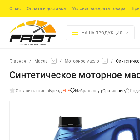
О нас
Оплата и доставка
Условия возврата товара
Бре
НАША ПРОДУКЦИЯ
Главная
/
Масла
/
Моторное масло
/
Синтетичес
Синтетическое моторное масл
Оставить отзыв
Бренд:
ELF
Избранное
Сравнение
Поде