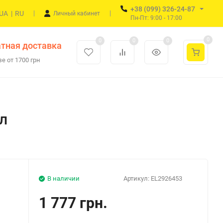
+38 (099) 326-24-87
UA
|
RU
Личный кабинет
Пн-Пт: 9:00 - 17:00
0
0
0
0
тная доставка
е от 1700 грн
л
В наличии
Артикул:
EL2926453
1 777 грн.