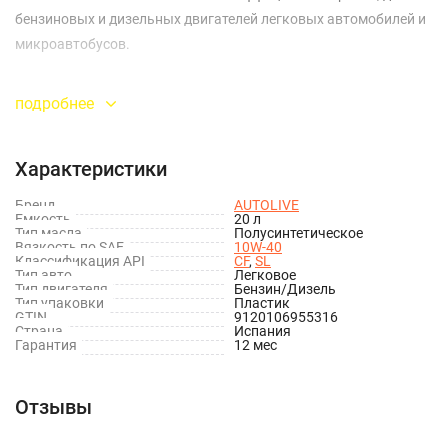
бензиновых и дизельных двигателей легковых автомобилей и
микроавтобусов.
Благодаря высокотехнологичному подбору пакета присадок,
подробнее
отборной смеси минерального и синтетического базовых
масел, а также вязкостным характеристикам, способствует
Характеристики
топливосберегающему режиму работы двигателя.
Бренд
AUTOLIVE
Емкость
20 л
Тип масла
Полусинтетическое
Вязкость по SAE
10W-40
Классификация API
CF
,
SL
Тип авто
Легковое
Тип двигателя
Бензин/Дизель
Тип упаковки
Пластик
GTIN
9120106955316
Страна
Испания
Гарантия
12 мес
Отзывы