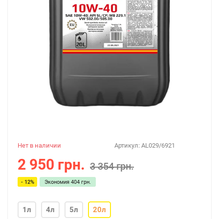
Нет в наличии
Артикул:
AL029/6921
2 950 грн.
3 354 грн.
- 12%
Экономия
404 грн.
1л
4л
5л
20л