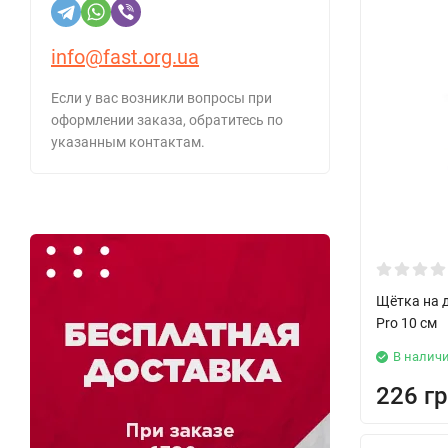
info@fast.org.ua
Если у вас возникли вопросы при
оформлении заказа, обратитесь по
указанным контактам.
Щётка на д
Pro 10 см
В налич
226 гр