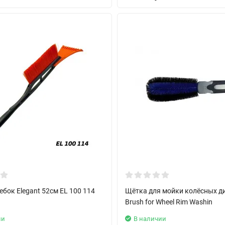
бок Elegant 52см EL 100 114
Щётка для мойки колёсных д
Brush for Wheel Rim Washin
ии
В наличии