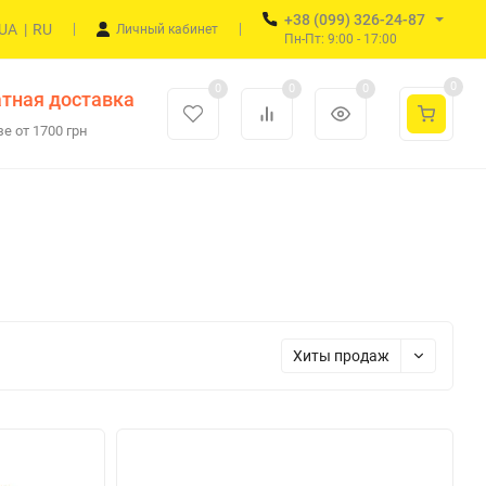
+38 (099) 326-24-87
UA
|
RU
Личный кабинет
Пн-Пт: 9:00 - 17:00
0
0
0
0
тная доставка
е от 1700 грн
Хиты продаж