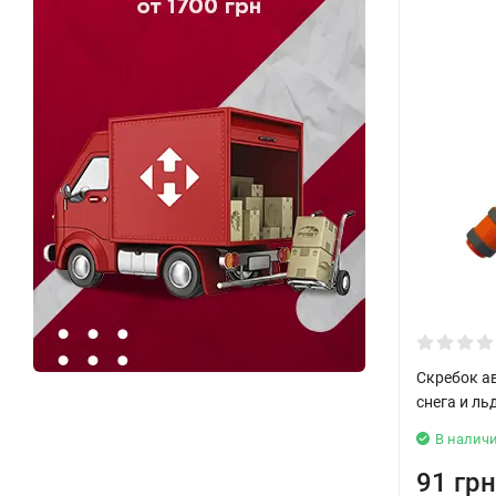
Скребок а
снега и ль
В налич
91 грн