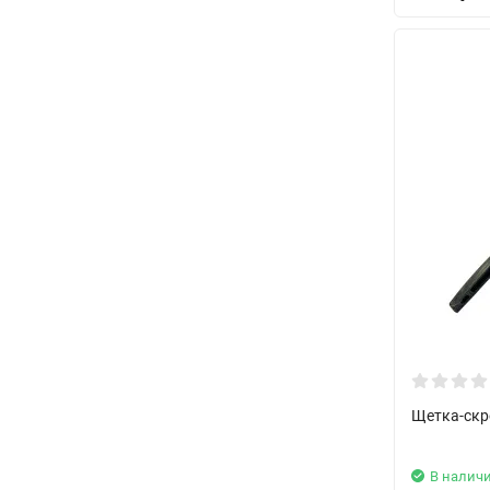
Щетка-скре
В налич