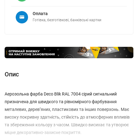
Оплата
Готівка, безготівкові, банківські картки
Опис
Аерозольна фарба Deco Blik RAL 7004 сірий сигнальний
призначена для швидкого та рівномірного фарбування
металевих, дерев’яних, пластикових та інших поверхонь. Має
високу покривну здатність, стійкість до атмосферних впливів
та збереження кольору з часом. Швидко висихає та утворює
міцне декоративно-захисне покриття.