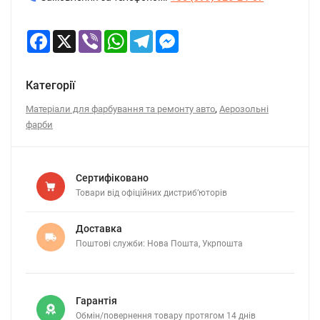
Facebook
X
Viber
WhatsApp
Telegram
Messenger
Категорії
,
Матеріали для фарбування та ремонту авто
Аерозольні
фарби
Сертифіковано
Товари від офіційних дистриб’юторів
Доставка
Поштові служби: Нова Пошта, Укрпошта
Гарантія
Обмін/повернення товару протягом 14 днів