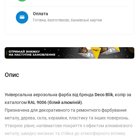
Оплата
Готівка, безготівкові, банківські картки
Опис
Універсальна аерозольна фарба від бренда
Deco Blik
, колір за
каталогом
RAL 9006 (білий алюміній)
.
Призначена для декоративного та ремонтного фарбування
металу, дерева, скла, кераміки, пластику та інших поверхонь.
Утворює рівне, напівматове покриття з ефектом алюмінієвого
металу, швидко висихає та стійка до атмосферного впливу.