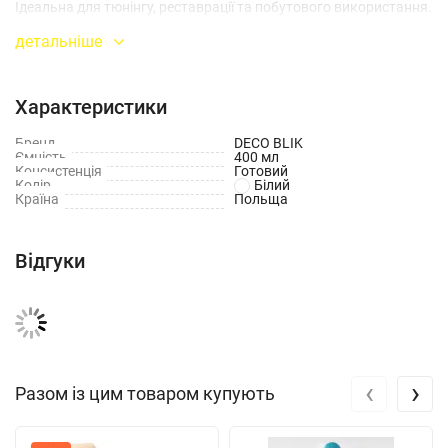
Ідеальна для тюнінгу, реставрації та побутового використання.
детальніше
Обʼєм:
450 мл
Характеристики
Бренд
DECO BLIK
Ємність
400 мл
Консистенція
Готовий
Колір
Білий
Країна
Польща
Відгуки
‹
›
Разом із цим товаром купують