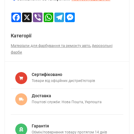
Facebook
X
Viber
WhatsApp
Telegram
Messenger
Категорії
,
Матеріали для фарбування та ремонту авто
Аерозольні
фарби
Сертифіковано
Товари від офіційних дистриб’юторів
Доставка
Поштові служби: Нова Пошта, Укрпошта
Гарантія
Обмін/повернення товару протягом 14 днів