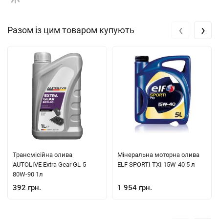
застосувань.
З більш ніж 12 000 співробітниками та представництвами в 130
‹
›
Разом із цим товаром купують
країнах, Castrol продовжує підтримувати репутацію одного з
лідерів у сфері виробництва моторних олив, завдяки своїй
високій якості, інноваціям і різноманітності продукції, яка
відповідає потребам автомобілістів по всьому світу.
BMW LL-01, MB 229.3, RENAULT RN 0700, RENAULT RN 0710,
VW 500.00, VW 502.00, VW 505.00
Трансмісійна олива
Мінеральна моторна олива
AUTOLIVE Extra Gear GL-5
ELF SPORTI TXI 15W-40 5 л
80W-90 1л
392 грн.
1 954 грн.