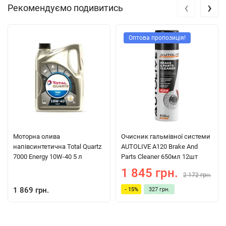
‹
›
Рекомендуємо подивитись
Оптова пропозиція!
Моторна олива
Очисник гальмівної системи
напівсинтетична Total Quartz
AUTOLIVE A120 Brake And
7000 Energy 10W-40 5 л
Parts Cleaner 650мл 12шт
1 845 грн.
2 172 грн.
1 869 грн.
- 15%
327 грн.