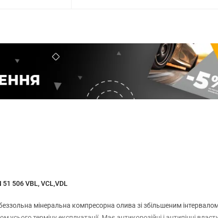
N 51 506 VBL, VCL,VDL
 беззольна мінеральна компресорна олива зі збільшеним інтервалом
м усього терміну експлуатації. Має антикорозійні і антипінні власти