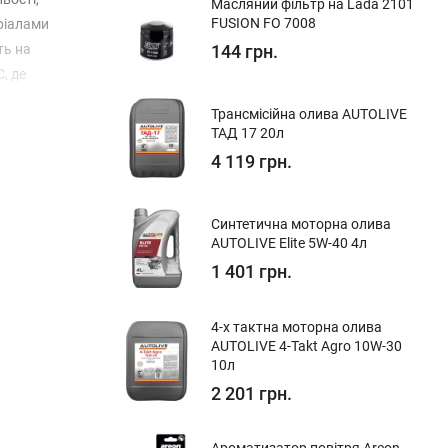
Масляний фільтр на Lada 2101
FUSION FO 7008
еріалами
ть на
144 грн.
, де
ійний
Трансмісійна олива AUTOLIVE
ТАД 17 20л
4 119 грн.
Синтетична моторна олива
AUTOLIVE Elite 5W-40 4л
1 401 грн.
4-х тактна моторна олива
AUTOLIVE 4-Takt Agro 10W-30
10л
2 201 грн.