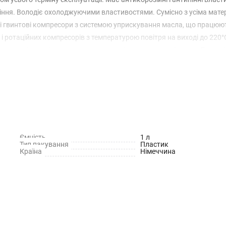
таріння. Володіє охолоджуючими властивостями. Сумісно з усіма мат
і гвинтові компресори з системою уприскування масла, що працюю
 і ротаційних компресорів з температурою повітря на виході до 220°C
ання в гідравлічних системах в якості низькозольної оливи. Гарант
Ємність
1 л
Тип пакування
Пластик
Країна
Німеччина