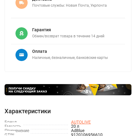
Почтовые службы: Новая Почта, Укрпочта
Гарантия
Обмен/возврат товара в течение 14 дней
Оплата
Наличные, безналичные, банковские карты
Характеристики
Бренд
AUTOLIVE
Емкость
20 л
Применение
AdBlue
GTIN
9120106956610